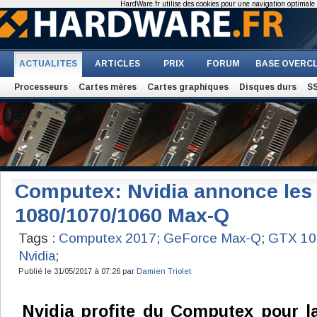
HardWare.fr utilise des cookies pour une navigation optimale et
ACTUALITES
ARTICLES
PRIX
FORUM
BASE OVERC
Processeurs
Cartes mères
Cartes graphiques
Disques durs
S
Computex: Nvidia annonce les
1080/1070/1060 Max-Q
Tags :
Computex 2017
;
GeForce Max-Q
;
GTX 10
Nvidia
;
Publié le 31/05/2017 à 07:26 par
Damien Triolet
Nvidia profite du Computex pour l