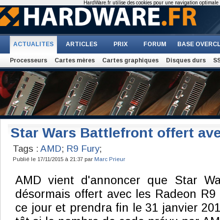
HardWare.fr utilise des cookies pour une navigation optimale et
ACTUALITES
ARTICLES
PRIX
FORUM
BASE OVERC
Processeurs
Cartes mères
Cartes graphiques
Disques durs
S
Star Wars Battlefront offert av
Tags :
AMD
;
R9 Fury
;
Publié le 17/11/2015 à 21:37 par
Marc Prieur
AMD vient d'annoncer que Star Wars
désormais offert avec les Radeon R9 F
ce jour et prendra fin le 31 janvier 20