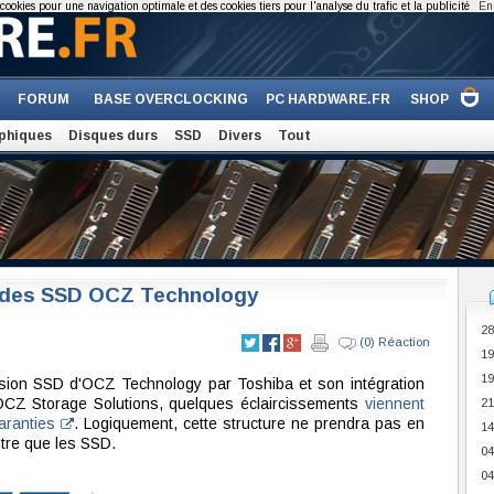
cookies pour une navigation optimale et des cookies tiers pour l'analyse du trafic et la publicité
En 
FORUM
BASE OVERCLOCKING
PC HARDWARE.FR
SHOP
phiques
Disques durs
SSD
Divers
Tout
e des SSD OCZ Technology
28
(0) Réaction
19
19
ivision SSD d'OCZ Technology par Toshiba et son intégration
OCZ Storage Solutions, quelques éclaircissements
viennent
21
garanties
. Logiquement, cette structure ne prendra pas en
14
tre que les SSD.
04
04