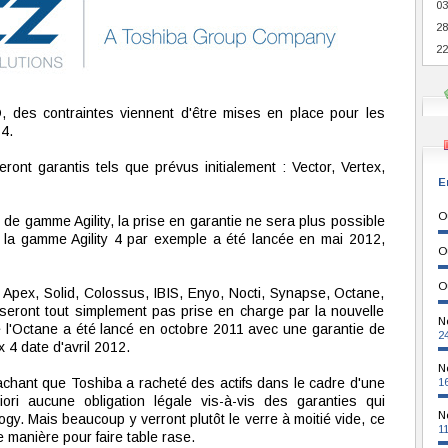
03
28
22
des contraintes viennent d'être mises en place pour les
4.
ront garantis tels que prévus initialement : Vector, Vertex,
E
O
de gamme Agility, la prise en garantie ne sera plus possible
, la gamme Agility 4 par exemple a été lancée en mai 2012,
O
O
Apex, Solid, Colossus, IBIS, Enyo, Nocti, Synapse, Octane,
seront tout simplement pas prise en charge par la nouvelle
N
 l'Octane a été lancé en octobre 2011 avec une garantie de
2
 4 date d'avril 2012.
N
sachant que Toshiba a racheté des actifs dans le cadre d'une
1
ori aucune obligation légale vis-à-vis des garanties qui
N
y. Mais beaucoup y verront plutôt le verre à moitié vide, ce
1
 manière pour faire table rase.