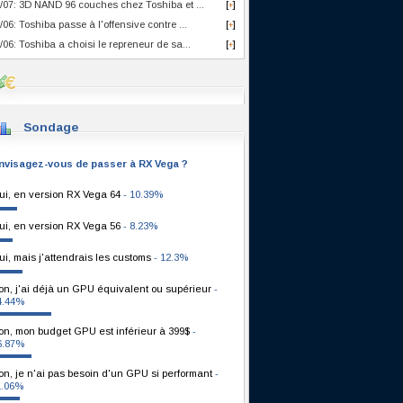
/07: 3D NAND 96 couches chez Toshiba et ...
[
]
+
/06: Toshiba passe à l'offensive contre ...
[
]
+
/06: Toshiba a choisi le repreneur de sa...
[
]
+
Sondage
nvisagez-vous de passer à RX Vega ?
ui, en version RX Vega 64
- 10.39%
ui, en version RX Vega 56
- 8.23%
ui, mais j'attendrais les customs
- 12.3%
on, j'ai déjà un GPU équivalent ou supérieur
-
4.44%
on, mon budget GPU est inférieur à 399$
-
6.87%
on, je n'ai pas besoin d'un GPU si performant
-
1.06%