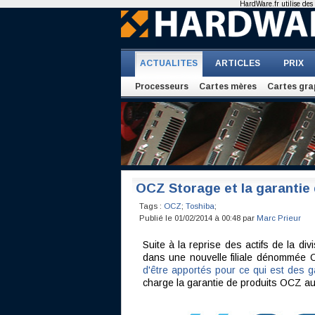
HardWare.fr utilise des 
ACTUALITES
ARTICLES
PRIX
Processeurs
Cartes mères
Cartes gra
OCZ Storage et la garanti
Tags :
OCZ
;
Toshiba
;
Publié le 01/02/2014 à 00:48 par
Marc Prieur
Suite à la reprise des actifs de la d
dans une nouvelle filiale dénommée 
d'être apportés pour ce qui est des 
charge la garantie de produits OCZ au