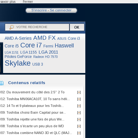
savoir plus
Fermer
S'inscrire
-
Se connecter
AMD FX
AMD A-Series
Core i3
ASUS
Core i7
Haswell
Core i5
Fermi
LGA 2011
LGA 1155
LGA 1151
Pilotes GeForce
Radeon HD 7970
Skylake
USB 3
Contenus relatifs
/02: Du mouvement du côté des 2.5'' 2 To
[
]
+
/12: Toshiba MN06ACA10T, 10 To sans héli...
[
]
+
/12: 14 To et 9 plateaux pour les Toshib...
[
]
+
/09: Toshiba choisi Bain Capital pour se...
[
]
+
/09: Toshiba rejette une fois de plus We...
[
]
+
/08: Toshiba s'écarte un peu plus de WD
[
]
+
/07: Toshiba combine NAND 3D et QLC (MAJ...
[
]
+