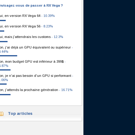
nvisagez-vous de passer à RX Vega ?
ui, en version RX Vega 64
- 10.39%
ui, en version RX Vega 56
- 8.23%
ui, mais j'attendrais les customs
- 12.3%
on, j'ai déjà un GPU équivalent ou supérieur
-
4.44%
on, mon budget GPU est inférieur à 399$
-
6.87%
on, je n'ai pas besoin d'un GPU si performant
-
1.06%
on, j'attends la prochaine génération
- 16.71%
Top articles