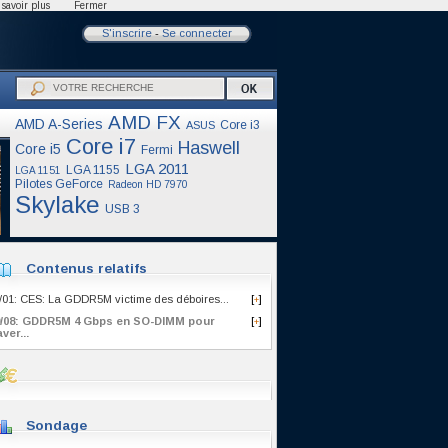
savoir plus
Fermer
S'inscrire
-
Se connecter
AMD FX
AMD A-Series
Core i3
ASUS
Core i7
Haswell
Core i5
Fermi
LGA 2011
LGA 1155
LGA 1151
Pilotes GeForce
Radeon HD 7970
Skylake
USB 3
Contenus relatifs
/01: CES: La GDDR5M victime des déboires...
[
]
+
9/08: GDDR5M 4 Gbps en SO-DIMM pour
[
]
+
ver...
Sondage