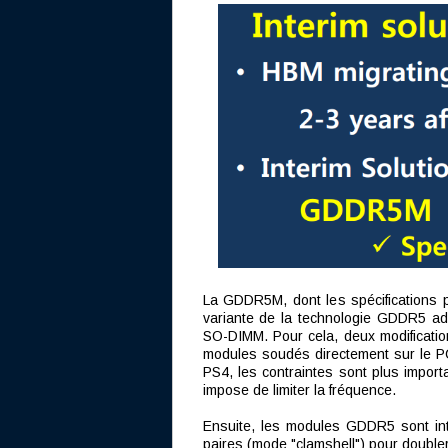
La GDDR5M, dont les spécifications p
variante de la technologie GDDR5 ad
SO-DIMM. Pour cela, deux modification
modules soudés directement sur le PC
PS4, les contraintes sont plus importa
impose de limiter la fréquence.
Ensuite, les modules GDDR5 sont inte
paires (mode "clamshell") pour doubler