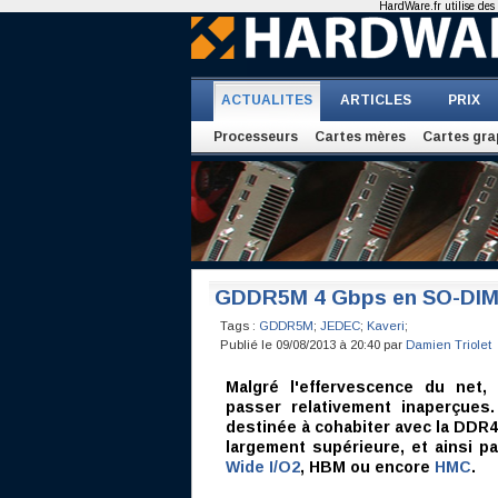
HardWare.fr utilise des 
ACTUALITES
ARTICLES
PRIX
Processeurs
Cartes mères
Cartes gra
GDDR5M 4 Gbps en SO-DIMM
Tags :
GDDR5M
;
JEDEC
;
Kaveri
;
Publié le 09/08/2013 à 20:40 par
Damien Triolet
Malgré l'effervescence du net,
passer relativement inaperçues
destinée à cohabiter avec la DDR4
largement supérieure, et ainsi p
Wide I/O2
, HBM ou encore
HMC
.