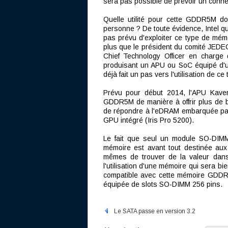
sera pas possible de prévoir un conne
Quelle utilité pour cette GDDR5M don
personne ? De toute évidence, Intel qu
pas prévu d'exploiter ce type de mémoi
plus que le président du comité JED
Chief Technology Officer en charge 
produisant un APU ou SoC équipé d'
déjà fait un pas vers l'utilisation de c
Prévu pour début 2014, l'APU Kaveri
GDDR5M de manière à offrir plus de
de répondre à l'eDRAM embarquée par
GPU intégré (Iris Pro 5200).
Le fait que seul un module SO-DIMM 
mémoire est avant tout destinée aux p
mêmes de trouver de la valeur dan
l'utilisation d'une mémoire qui sera bie
compatible avec cette mémoire GDDR5
équipée de slots SO-DIMM 256 pins.
Le SATA passe en version 3.2