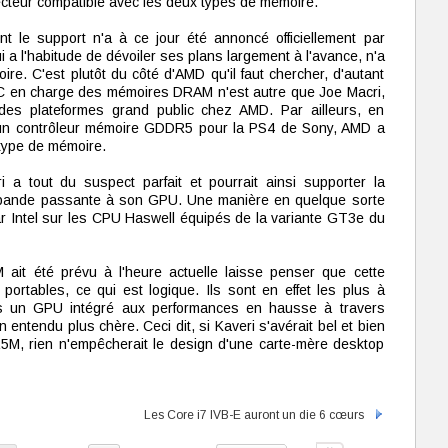
cteur compatible avec les deux types de mémoire.
t le support n'a à ce jour été annoncé officiellement par
i a l'habitude de dévoiler ses plans largement à l'avance, n'a
re. C'est plutôt du côté d'AMD qu'il faut chercher, d'autant
EC en charge des mémoires DRAM n'est autre que Joe Macri,
des plateformes grand public chez AMD. Par ailleurs, en
un contrôleur mémoire GDDR5 pour la PS4 de Sony, AMD a
e type de mémoire.
 a tout du suspect parfait et pourrait ainsi supporter la
 bande passante à son GPU. Une manière en quelque sorte
 Intel sur les CPU Haswell équipés de la variante GT3e du
ait été prévu à l'heure actuelle laisse penser que cette
ortables, ce qui est logique. Ils sont en effet les plus à
s un GPU intégré aux performances en hausse à travers
n entendu plus chère. Ceci dit, si Kaveri s'avérait bel et bien
M, rien n'empêcherait le design d'une carte-mère desktop
Les Core i7 IVB-E auront un die 6 cœurs