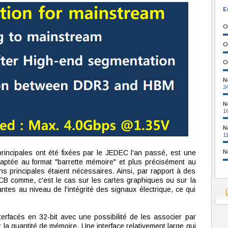
E
O
O
O
N
2
N
1
N
1
rincipales ont été fixées par le JEDEC l'an passé, est une
N
aptée au format "barrette mémoire" et plus précisément au
s principales étaient nécessaires. Ainsi, par rapport à des
B comme, c'est le cas sur les cartes graphiques ou sur la
ntes au niveau de l'intégrité des signaux électrique, ce qui
rfacés en 32-bit avec une possibilité de les associer par
 la quantité de mémoire. Une interface relativement large qui