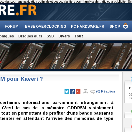
cookies pour une navigation optimale et des cookies tiers pour l'analyse du trafic et la publicité
En 
FORUM
BASE OVERCLOCKING
PC HARDWARE.FR
SHOP
phiques
Disques durs
SSD
Divers
Tout
 pour Kaveri ?
11
(0) Réaction
0
Ka
 certaines informations parviennent étrangement à
. C'est le cas de la mémoire GDDR5M visiblement
 tout en permettant de profiter d'une bande passante
atienter en attendant l'arrivée des mémoires de type