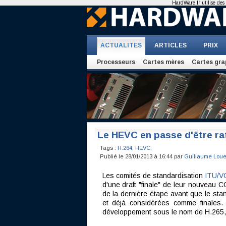
HardWare.fr utilise des 
ACTUALITES
ARTICLES
PRIX
Processeurs
Cartes mères
Cartes gra
Le HEVC en passe d'être rati
Tags :
H.264
;
HEVC
;
Publié le 28/01/2013 à 16:44 par
Guillaume Loue
Les comités de standardisation
ITU/
d'une draft "finale" de leur nouveau C
de la dernière étape avant que le stand
et déjà considérées comme finales
développement sous le nom de H.265,