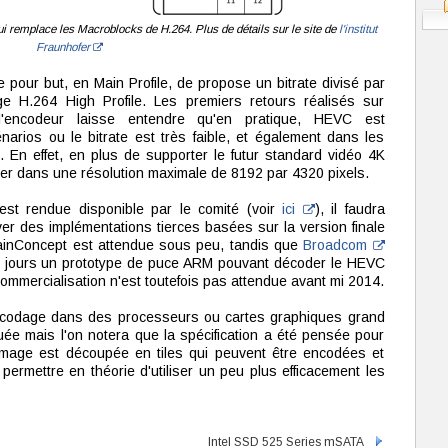
i remplace les Macroblocks de H.264. Plus de détails sur le site de
l'institut
Fraunhofer
our but, en Main Profile, de propose un bitrate divisé par
e H.264 High Profile. Les premiers retours réalisés sur
 l'encodeur laisse entendre qu'en pratique, HEVC est
énarios ou le bitrate est très faible, et également dans les
. En effet, en plus de supporter le futur standard vidéo 4K
r dans une résolution maximale de 8192 par 4320 pixels.
est rendue disponible par le comité (voir
ici
), il faudra
ver des implémentations tierces basées sur la version finale
MainConcept est attendue sous peu, tandis que
Broadcom
es jours un prototype de puce ARM pouvant décoder le HEVC
mmercialisation n'est toutefois pas attendue avant mi 2014.
encodage dans des processeurs ou cartes graphiques grand
uée mais l'on notera que la spécification a été pensée pour
e image est découpée en tiles qui peuvent être encodées et
rmettre en théorie d'utiliser un peu plus efficacement les
Intel SSD 525 Series mSATA