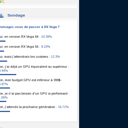
Sondage
nvisagez-vous de passer à RX Vega ?
ui, en version RX Vega 64
- 10.39%
ui, en version RX Vega 56
- 8.23%
ui, mais j'attendrais les customs
- 12.3%
on, j'ai déjà un GPU équivalent ou supérieur
-
4.44%
on, mon budget GPU est inférieur à 399$
-
6.87%
on, je n'ai pas besoin d'un GPU si performant
-
1.06%
on, j'attends la prochaine génération
- 16.71%