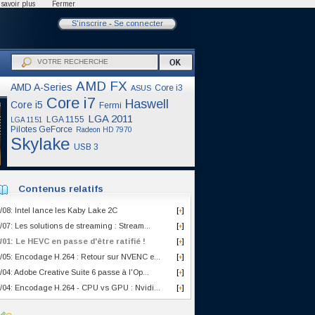
savoir plus
Fermer
S'inscrire
-
Se connecter
AMD FX
AMD A-Series
Core i3
ASUS
Core i7
Haswell
Core i5
Fermi
LGA 2011
LGA 1155
LGA 1151
Pilotes GeForce
Radeon HD 7970
Skylake
USB 3
Contenus relatifs
/08: Intel lance les Kaby Lake 2C
[
]
+
/07: Les solutions de streaming : Stream...
[
]
+
/01: Le HEVC en passe d'être ratifié !
[
]
+
/05: Encodage H.264 : Retour sur NVENC e...
[
]
+
/04: Adobe Creative Suite 6 passe à l'Op...
[
]
+
/04: Encodage H.264 - CPU vs GPU : Nvidi...
[
]
+