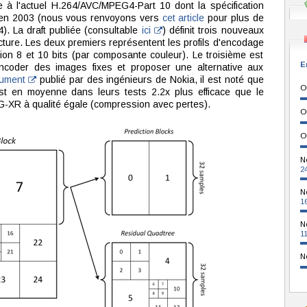
e à l'actuel H.264/AVC/MPEG4-Part 10 dont la spécification
ela en 2003 (nous vous renvoyons vers
cet article
pour plus de
). La draft publiée (consultable
ici
) définit trois nouveaux
 Picture. Les deux premiers représentent les profils d'encodage
ion 8 et 10 bits (par composante couleur). Le troisième est
E
ncoder des images fixes et proposer une alternative aux
cument
publié par des ingénieurs de Nokia, il est noté que
O
t en moyenne dans leurs tests 2.2x plus efficace que le
EG-XR à qualité égale (compression avec pertes).
O
O
N
2
N
1
N
1
N