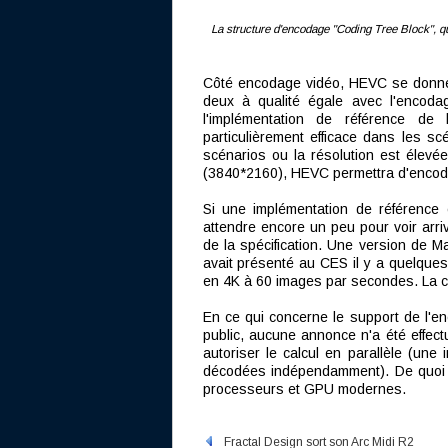
La structure d'encodage "Coding Tree Block", qu
Côté encodage vidéo, HEVC se donne p
deux à qualité égale avec l'encodag
l'implémentation de référence de
particulièrement efficace dans les sc
scénarios ou la résolution est élevée
(3840*2160), HEVC permettra d'encode
Si une implémentation de référence 
attendre encore un peu pour voir arri
de la spécification. Une version de 
avait présenté au CES il y a quelqu
en 4K à 60 images par secondes. La co
En ce qui concerne le support de l'
public, aucune annonce n'a été effect
autoriser le calcul en parallèle (un
décodées indépendamment). De quoi pe
processeurs et GPU modernes.
Fractal Design sort son Arc Midi R2