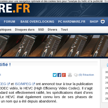
cookies pour une navigation optimale et des cookies tiers pour l'analyse du trafic et la publicité
En 
FORUM
BASE OVERCLOCKING
PC HARDWARE.FR
SHOP
phiques
Disques durs
SSD
Divers
Tout
fié !
30
l
(0) Réaction
26
28
VCEG
et
ISO/MPEG
ont annoncé tour à tour la publication
ODEC vidéo, le HEVC (High Efficiency Video Codec). Il s'agit
24
ard soit effectivement ratifié, les spécifications étant d'ores
25
. Le HEVC était également connu lors de ses phases de
28
 un nom qui a été depuis abandonné.