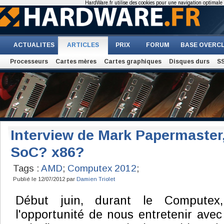
HardWare.fr utilise des cookies pour une navigation optimale et
ACTUALITES
ARTICLES
PRIX
FORUM
BASE OVERC
Processeurs
Cartes mères
Cartes graphiques
Disques durs
S
Interview de Mark Papermaste
SoC? x86?
Tags :
AMD
;
Computex 2012
;
Publié le 12/07/2012 par
Damien Triolet
Début juin, durant le Compute
l'opportunité de nous entretenir ave