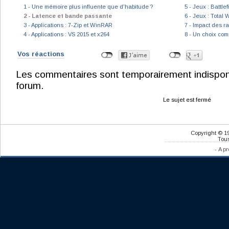
1 - Une mémoire plus influente que d'habitude ?
5 - Jeux : Battle
2 - Latence et bande passante
6 - Jeux : Tota
3 - Applications : 7-Zip et WinRAR
7 - Impact des r
4 - Applications : VS 2015 et x264
8 - Un choix com
Vos réactions
Les commentaires sont temporairement indisponibl
forum.
Le sujet est fermé
Copyright © 1
Tous
-
A pr