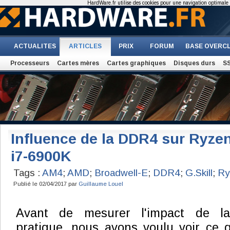
HardWare.fr utilise des cookies pour une navigation optimale et
ACTUALITES
ARTICLES
PRIX
FORUM
BASE OVERC
Processeurs
Cartes mères
Cartes graphiques
Disques durs
S
Influence de la DDR4 sur Ryzen
i7-6900K
Tags :
AM4
;
AMD
;
Broadwell-E
;
DDR4
;
G.Skill
;
Ry
Publié le 02/04/2017 par
Guillaume Louel
Avant de mesurer l'impact de la
pratique, nous avons voulu voir ce 