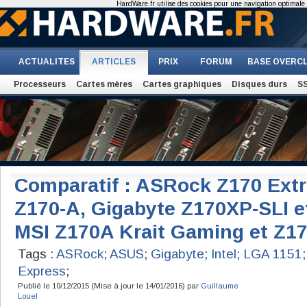
HardWare.fr utilise des cookies pour une navigation optimale et
ACTUALITES
ARTICLES
PRIX
FORUM
BASE OVERC
Processeurs
Cartes mères
Cartes graphiques
Disques durs
S
Comparatif : ASRock Z170 Ext
Z170-A, Gigabyte Z170XP-SLI e
MSI Z170A Krait Gaming et Z17
Tags :
ASRock
;
ASUS
;
Gigabyte
;
Intel
;
LGA 1151
Express
;
Publié le 10/12/2015 (Mise à jour le 14/01/2016) par
Guillaume
Louel