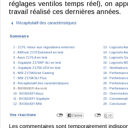
réglages ventilos temps réel), on app
travail réalisé ces dernières années.
Récapitulatif des caractéristiques
Sommaire
1 - Z170, retour aux régulations externes
13 - Logiciels As
2 - ASRock Z170 Extreme4 en test
14 - Logiciels As
3 - Asus Z170-A en test
15 - Logiciels G
4 - Gigabyte Z170XP-SLI en test
16 - Logiciels MS
5 - Gigabyte Z170X-UD3 en test
17 - Ventilateurs
6 - MSI Z170A Krait Gaming
18 - Performanc
7 - MSI Z170A SLI Plus
19 - Performanc
8 - Récapitulatif des caractéristiques
20 - Performance
9 - BIOS/UEFI Asrock
21 - Performanc
10 - BIOS/UEFI Asus
22 - Overclockin
11 - BIOS/UEFI Gigabyte
23 - Consommati
12 - BIOS/UEFI MSI
24 - Conclusion
Vos réactions
Les commentaires sont temporairement indisponibl