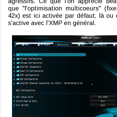
agressifs. Ce que l'on apprécie bea
que "l'optimisation multicoeurs" (fix
42x) est ici activée par défaut, là ou 
s'active avec l'XMP en général.