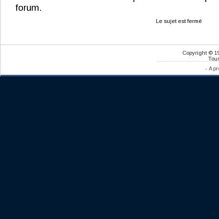
forum.
Le sujet est fermé
Copyright © 1
Tous
-
A pr