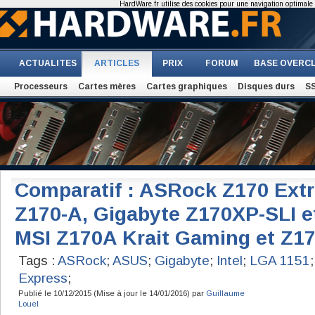
HardWare.fr utilise des cookies pour une navigation optimale et
ACTUALITES
ARTICLES
PRIX
FORUM
BASE OVERC
Processeurs
Cartes mères
Cartes graphiques
Disques durs
S
Comparatif : ASRock Z170 Ext
Z170-A, Gigabyte Z170XP-SLI e
MSI Z170A Krait Gaming et Z17
Tags :
ASRock
;
ASUS
;
Gigabyte
;
Intel
;
LGA 1151
Express
;
Publié le 10/12/2015 (Mise à jour le 14/01/2016) par
Guillaume
Louel