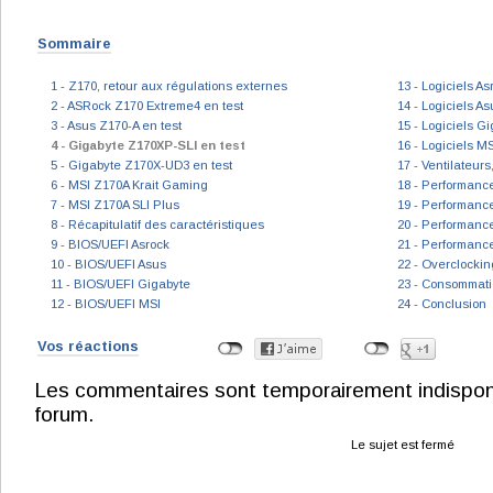
Sommaire
1 - Z170, retour aux régulations externes
13 - Logiciels As
2 - ASRock Z170 Extreme4 en test
14 - Logiciels As
3 - Asus Z170-A en test
15 - Logiciels G
4 - Gigabyte Z170XP-SLI en test
16 - Logiciels MS
5 - Gigabyte Z170X-UD3 en test
17 - Ventilateurs
6 - MSI Z170A Krait Gaming
18 - Performanc
7 - MSI Z170A SLI Plus
19 - Performanc
8 - Récapitulatif des caractéristiques
20 - Performance
9 - BIOS/UEFI Asrock
21 - Performanc
10 - BIOS/UEFI Asus
22 - Overclockin
11 - BIOS/UEFI Gigabyte
23 - Consommati
12 - BIOS/UEFI MSI
24 - Conclusion
Vos réactions
Les commentaires sont temporairement indisponibl
forum.
Le sujet est fermé