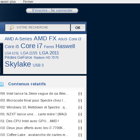
savoir plus
Fermer
S'inscrire
-
Se connecter
AMD FX
AMD A-Series
Core i3
ASUS
Core i7
Haswell
Core i5
Fermi
LGA 2011
LGA 1155
LGA 1151
Pilotes GeForce
Radeon HD 7970
Skylake
USB 3
Contenus relatifs
/04: Intel lance la 2ème vague de sa 8èm...
[
]
+
/03: Microcode final pour Spectre chez I...
[
]
+
/02: Windows 10, Meltdown et Spectre : q...
[
]
+
/01: NZXT lance une… carte mère ! (MAJ)
[
]
+
/11: Des CPU Intel avec GPU... AMD !
[
]
+
/10: Deux jeux offerts avec les i7-7700K...
[
]
+
/10: Coffee Lake : avalanche de cartes m...
[
]
+