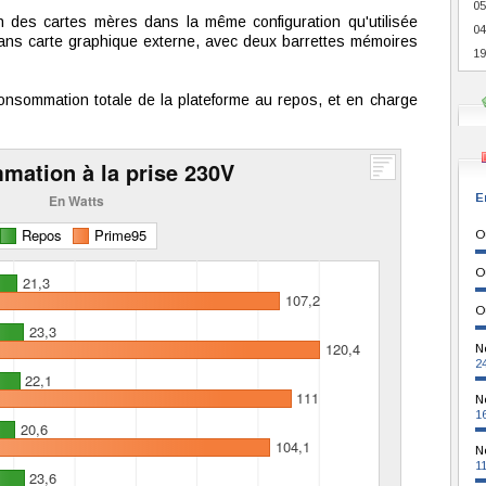
05
des cartes mères dans la même configuration qu'utilisée
04
sans carte graphique externe, avec deux barrettes mémoires
19
onsommation totale de la plateforme au repos, et en charge
E
O
O
O
N
2
N
1
N
1