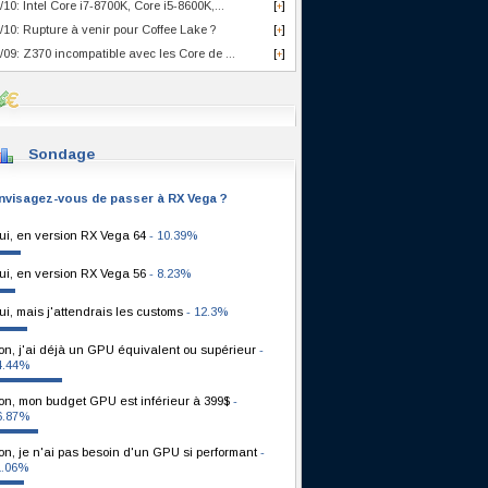
/10: Intel Core i7-8700K, Core i5-8600K,...
[
]
+
/10: Rupture à venir pour Coffee Lake ?
[
]
+
/09: Z370 incompatible avec les Core de ...
[
]
+
Sondage
nvisagez-vous de passer à RX Vega ?
ui, en version RX Vega 64
- 10.39%
ui, en version RX Vega 56
- 8.23%
ui, mais j'attendrais les customs
- 12.3%
on, j'ai déjà un GPU équivalent ou supérieur
-
4.44%
on, mon budget GPU est inférieur à 399$
-
6.87%
on, je n'ai pas besoin d'un GPU si performant
-
1.06%