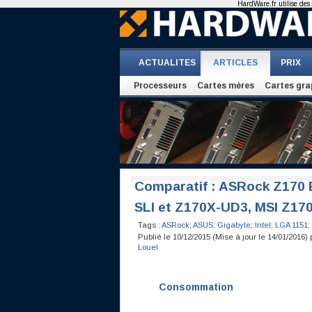
HardWare.fr utilise des 
ACTUALITES
ARTICLES
PRIX
Processeurs
Cartes mères
Cartes gra
Comparatif : ASRock Z170 
SLI et Z170X-UD3, MSI Z170
Tags :
ASRock
;
ASUS
;
Gigabyte
;
Intel
;
LGA 1151
;
Publié le 10/12/2015 (Mise à jour le 14/01/2016)
Louel
Consommation