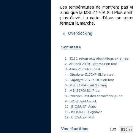
Les températures ne montrent pas vr
ainsi que la MSI Z170A SLI Plus sont 
plus élevé. La carte d'Asus se retr
fermant la marche.
Overclocking
Sommaire
1 - Z170, retour aux régulations externes
2 - ASRock Z170 Extreme4 en test
3 - Asus Z170-A en test
4 - Gigabyte Z170XP-SLI en test
5 - Gigabyte Z170X-UD3 en test
6 - MSI Z170A Krait Gaming
7 - MSI Z170A SLI Plus
8 - Récapitulatif des caractéristiques
9 - BIOS/UEFI Asrock
10 - BIOS/UEFI Asus
11 - BIOS/UEFI Gigabyte
12 - BIOS/UEFI MSI
Vos réactions