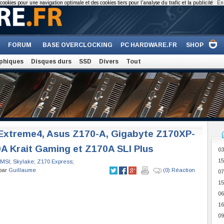
cookies pour une navigation optimale et des cookies tiers pour l'analyse du trafic et la publicité
En 
FORUM
BASE OVERCLOCKING
PC HARDWARE.FR
SHOP
phiques
Disques durs
SSD
Divers
Tout
Extreme4, Asus Z170-A, Gigabyte Z170XP-
A Krait Gaming et Z170A SLI Plus
03
15
MSI
;
Skylake
;
Z170 Express
;
 par
Guillaume
(0) Réaction
07
15
06
16
09