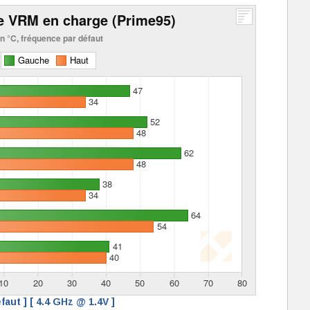
faut ]
[ 4.4 GHz @ 1.4V ]