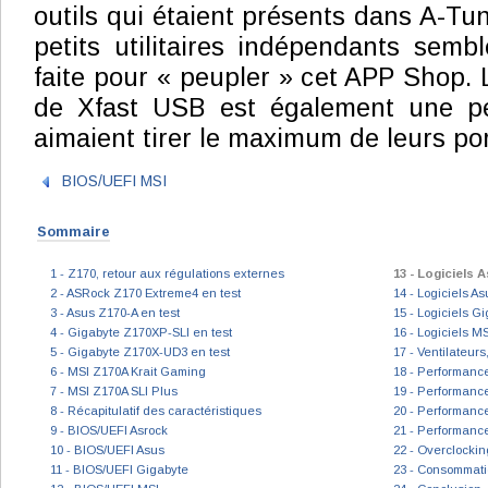
outils qui étaient présents dans A-Tu
petits utilitaires indépendants sembl
faite pour « peupler » cet APP Shop. L
de Xfast USB est également une pe
aimaient tirer le maximum de leurs po
BIOS/UEFI MSI
Sommaire
1 - Z170, retour aux régulations externes
13 - Logiciels 
2 - ASRock Z170 Extreme4 en test
14 - Logiciels As
3 - Asus Z170-A en test
15 - Logiciels G
4 - Gigabyte Z170XP-SLI en test
16 - Logiciels MS
5 - Gigabyte Z170X-UD3 en test
17 - Ventilateurs
6 - MSI Z170A Krait Gaming
18 - Performanc
7 - MSI Z170A SLI Plus
19 - Performanc
8 - Récapitulatif des caractéristiques
20 - Performance
9 - BIOS/UEFI Asrock
21 - Performanc
10 - BIOS/UEFI Asus
22 - Overclockin
11 - BIOS/UEFI Gigabyte
23 - Consommati