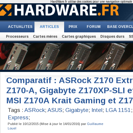
HardWare.fr utilise des cookies pour une navigation optimale et
ACTUALITES
ARTICLES
PRIX
FORUM
BASE OVERC
Processeurs
Cartes mères
Cartes graphiques
Disques durs
S
Comparatif : ASRock Z170 Ext
Z170-A, Gigabyte Z170XP-SLI e
MSI Z170A Krait Gaming et Z17
Tags :
ASRock
;
ASUS
;
Gigabyte
;
Intel
;
LGA 1151
Express
;
Publié le 10/12/2015 (Mise à jour le 14/01/2016) par
Guillaume
Louel