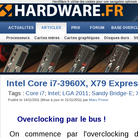
HardWare.fr utilise des cookies pour une navigation optimale et
ACTUALITES
ARTICLES
PRIX
FORUM
BASE OVERC
Processeurs
Cartes mères
Cartes graphiques
Disques durs
S
Intel Core i7-3960X, X79 Expre
Tags :
Core i7
;
Intel
;
LGA 2011
;
Sandy Bridge-E
;
Publié le 14/11/2011 (Mise à jour le 21/11/2011) par
Marc Prieur
Overclocking par le bus !
On commence par l'overclocking d