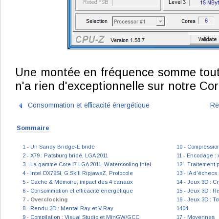
Une montée en fréquence somme toute
n'a rien d'exceptionnelle sur notre Co
Consommation et efficacité énergétique
Re
Sommaire
1 - Un Sandy Bridge-E bridé
10 - Compression
2 - X79 : Patsburg bridé, LGA 2011
11 - Encodage :
3 - La gamme Core i7 LGA 2011, Watercooling Intel
12 - Traitement p
4 - Intel DX79SI, G.Skill RipjawsZ, Protocole
13 - IA d'échecs 
5 - Cache & Mémoire, impact des 4 canaux
14 - Jeux 3D : Cr
6 - Consommation et efficacité énergétique
15 - Jeux 3D : Ri
7 - Overclocking
16 - Jeux 3D : To
8 - Rendu 3D : Mental Ray et V-Ray
1404
9 - Compilation : Visual Studio et MinGW/GCC
17 - Moyennes