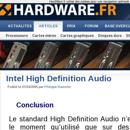
HardWare.fr utilise des cookies pour une navigation optimale et
ACTUALITES
ARTICLES
PRIX
FORUM
BASE OVERC
Processeurs
Cartes mères
Cartes graphiques
Disques durs
S
Intel High Definition Audio
Publié le 07/03/2005 par
Philippe Ramelet
Conclusion
Le standard High Definition Audio n’
le moment qu’utilisé que sur des