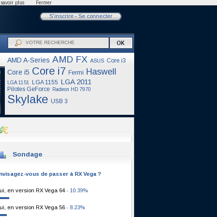
savoir plus
Fermer
S'inscrire
-
Se connecter
AMD FX
AMD A-Series
Core i3
ASUS
Core i7
Haswell
Core i5
Fermi
LGA 2011
LGA 1155
LGA 1151
Pilotes GeForce
Radeon HD 7970
Skylake
USB 3
Sondage
nvisagez-vous de passer à RX Vega ?
ui, en version RX Vega 64
- 10.39%
ui, en version RX Vega 56
- 8.23%