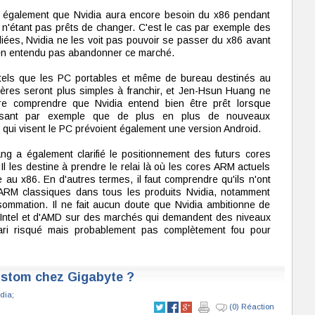
également que Nvidia aura encore besoin du x86 pendant
n'étant pas prêts de changer. C'est le cas par exemple des
s liées, Nvidia ne les voit pas pouvoir se passer du x86 avant
ien entendu pas abandonner ce marché.
tels que les PC portables et même de bureau destinés au
ières seront plus simples à franchir, et Jen-Hsun Huang ne
re comprendre que Nvidia entend bien être prêt lorsque
écisant par exemple que de plus en plus de nouveaux
qui visent le PC prévoient également une version Android.
g a également clarifié le positionnement des futurs cores
les destine à prendre le relai là où les cores ARM actuels
 au x86. En d'autres termes, il faut comprendre qu'ils n'ont
ARM classiques dans tous les produits Nvidia, notamment
ommation. Il ne fait aucun doute que Nvidia ambitionne de
d'Intel et d'AMD sur des marchés qui demandent des niveaux
ari risqué mais probablement pas complètement fou pour
stom chez Gigabyte ?
dia
;
(0) Réaction