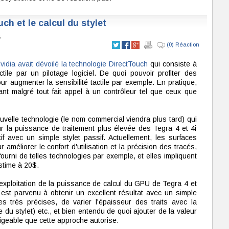
h et le calcul du stylet
;
(0) Réaction
vidia avait dévoilé la technologie DirectTouch
qui consiste à
ctile par un pilotage logiciel. De quoi pouvoir profiter des
 augmenter la sensibilité tactile par exemple. En pratique,
t malgré tout fait appel à un contrôleur tel que ceux que
velle technologie (le nom commercial viendra plus tard) qui
r la puissance de traitement plus élevée des Tegra 4 et 4i
ctif avec un simple stylet passif. Actuellement, les surfaces
 améliorer le confort d'utilisation et la précision des tracés,
fourni de telles technologies par exemple, et elles impliquent
stime à 20$.
l'exploitation de la puissance de calcul du GPU de Tegra 4 et
est parvenu à obtenir un excellent résultat avec un simple
s très précises, de varier l'épaisseur des traits avec la
 du stylet) etc., et bien entendu de quoi ajouter de la valeur
geable que cette approche autorise.