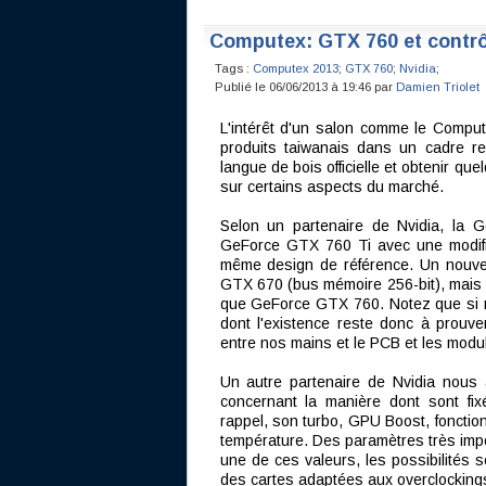
Computex: GTX 760 et contrôl
Tags :
Computex 2013
;
GTX 760
;
Nvidia
;
Publié le 06/06/2013 à 19:46 par
Damien Triolet
L'intérêt d'un salon comme le Comput
produits taiwanais dans un cadre re
langue de bois officielle et obtenir qu
sur certains aspects du marché.
Selon un partenaire de Nvidia, la 
GeForce GTX 760 Ti avec une modific
même design de référence. Un nouvea
GTX 670 (bus mémoire 256-bit), mais a
que GeForce GTX 760. Notez que si n
dont l'existence reste donc à prou
entre nos mains et le PCB et les modu
Un autre partenaire de Nvidia nous 
concernant la manière dont sont fi
rappel, son turbo, GPU Boost, fonctio
température. Des paramètres très im
une de ces valeurs, les possibilités 
des cartes adaptées aux overclockings