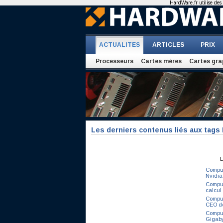
HardWare.fr utilise des 
ACTUALITES
ARTICLES
PRIX
Processeurs
Cartes mères
Cartes gra
Les derniers contenus liés aux tags
L
Comput
Nvidia
Comput
calcul 
Comput
CEO de
Comput
Gigaby