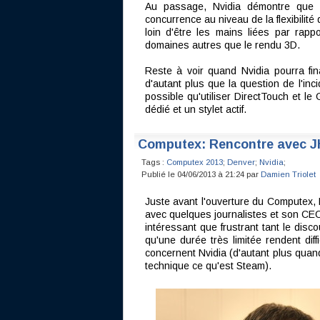
Au passage, Nvidia démontre que 
concurrence au niveau de la flexibilit
loin d'être les mains liées par rapp
domaines autres que le rendu 3D.
Reste à voir quand Nvidia pourra fina
d'autant plus que la question de l'in
possible qu'utiliser DirectTouch et le
dédié et un stylet actif.
Computex: Rencontre avec J
Tags :
Computex 2013
;
Denver
;
Nvidia
;
Publié le 04/06/2013 à 21:24 par
Damien Triolet
Juste avant l'ouverture du Computex, 
avec quelques journalistes et son CE
intéressant que frustrant tant le dis
qu'une durée très limitée rendent diff
concernent Nvidia (d'autant plus quan
technique ce qu'est Steam).