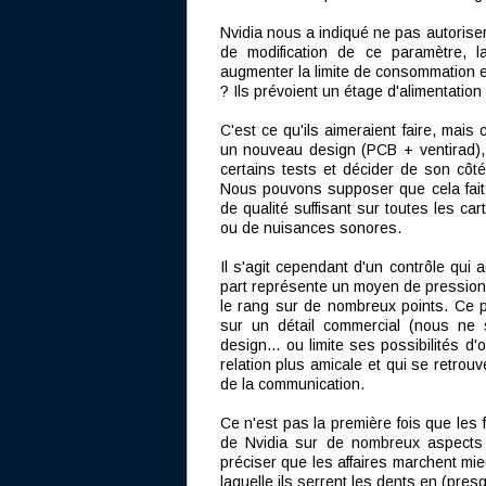
Nvidia nous a indiqué ne pas autoriser
de modification de ce paramètre, la
augmenter la limite de consommation e
? Ils prévoient un étage d'alimentatio
C'est ce qu'ils aimeraient faire, mais
un nouveau design (PCB + ventirad), i
certains tests et décider de son côté
Nous pouvons supposer que cela fait p
de qualité suffisant sur toutes les ca
ou de nuisances sonores.
Il s'agit cependant d'un contrôle qui 
part représente un moyen de pression 
le rang sur de nombreux points. Ce pa
sur un détail commercial (nous ne s
design… ou limite ses possibilités d'o
relation plus amicale et qui se retrou
de la communication.
Ce n'est pas la première fois que les
de Nvidia sur de nombreux aspects
préciser que les affaires marchent m
laquelle ils serrent les dents en (pres