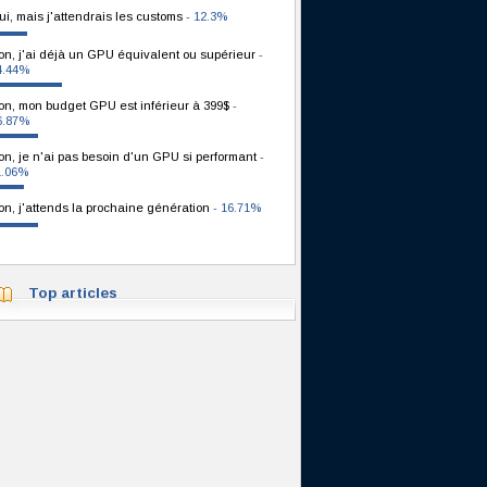
ui, mais j'attendrais les customs
- 12.3%
on, j'ai déjà un GPU équivalent ou supérieur
-
4.44%
on, mon budget GPU est inférieur à 399$
-
6.87%
on, je n'ai pas besoin d'un GPU si performant
-
1.06%
on, j'attends la prochaine génération
- 16.71%
Top articles