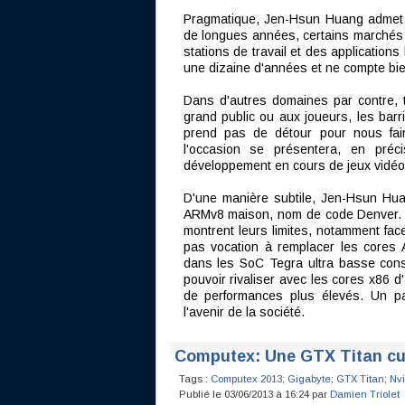
Pragmatique, Jen-Hsun Huang admet 
de longues années, certains marchés 
stations de travail et des application
une dizaine d'années et ne compte b
Dans d'autres domaines par contre, 
grand public ou aux joueurs, les barr
prend pas de détour pour nous fai
l'occasion se présentera, en pr
développement en cours de jeux vidéo 
D'une manière subtile, Jen-Hsun Huan
ARMv8 maison, nom de code Denver. Il 
montrent leurs limites, notamment face
pas vocation à remplacer les cores 
dans les SoC Tegra ultra basse cons
pouvoir rivaliser avec les cores x86 
de performances plus élevés. Un p
l'avenir de la société.
Computex: Une GTX Titan cu
Tags :
Computex 2013
;
Gigabyte
;
GTX Titan
;
Nvi
Publié le 03/06/2013 à 16:24 par
Damien Triolet