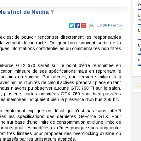
O
e strict de Nvidia ?
N
2
(0) Réaction
N
1
ex est de pouvoir rencontrer directement les responsables
lativement décontracté. De quoi bien souvent sortir de la
N
elques informations confidentielles ou commentaires non filtrés
1
N
GeForce GTX 670 serait sur le point d'être renommée en
ation mineure de ses spécifications mais en reprenant le
u bios en somme. Par ailleurs, une version similaire à la
vec moins d'unités de calcul actives prendrait place en tant
ous n'avons pu observer aucune GTX 760 Ti sur le salon,
ver, plusieurs cartes nommées GTX 760 sont bien passées
les mémoires indiquaient bien la présence d'un bus 256-bit.
a également expliqué un détail qui n'est pas sans intérêt
xées les spécifications des dernières GeForce GTX. Pour
nne sur base d'une limite de consommation et d'une limite de
portants pour les modèles extrêmes puisque sans augmenter
sont très limitées pour proposer des overclocking d'usine ou
 massifs par les utilisateurs avancés.