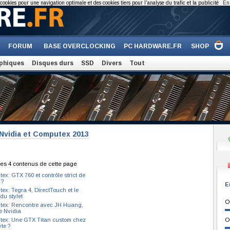
cookies pour une navigation optimale et des cookies tiers pour l'analyse du trafic et la publicité
En 
FORUM
BASE OVERCLOCKING
PC HARDWARE.FR
SHOP
phiques
Disques durs
SSD
Divers
Tout
 Nvidia et Computex 2013
es 4 contenus de cette page
ex: GTX 760 et contrôle strict de
 ?
E
ex: Tegra 4, DirectTouch et le
du stylet
O
ex: Rencontre avec JH Huang,
 Nvidia
ex: Une GTX Titan custom chez
O
te ?