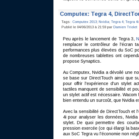
Computex: Tegra 4, DirectTouc
Tags :
Computex 2013
;
Nvidia
;
Tegra 4
;
Tegra 4i
Publié le 04/06/2013 à 21:59 par
Damien Triolet
Peu après le lancement de Tegra 3,
N
remplacer le contrôleur de l'écran ta
performances plus élevées du SoC pour
de nombreuses tablettes ont cependan
propose Synaptics.
Au Computex, Nvidia a dévoilé une nou
se base sur DirectTouch ainsi que su
pour offrir l'expérience d'un stylet a
tactiles manquent de sensibilité et pour
un stylet actif est nécessaire. Wacom 
bien entendu un surcoût, que Nvidia e
Avec la sensibilité de DirectTouch et 
4i pour analyser les données, Nvidia 
stylet. De quoi permettre des courbe
pression exercée (ce qui élargi la base
aux SoC Tegra vu l'économie non négli