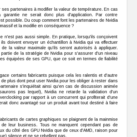
 ses partenaires à modifier la valeur de température. En cas
 garantie ne serait donc plus d'application. Par contre
st possible. Du coup comment font les partenaires de Nvidia
n massif et la modifie en conséquence ?
 ce n'est pas aussi simple. En pratique, lorsqu'ils conçoivent
ls doivent envoyer un échantillon à Nvidia qui va effectuer
 de la valeur maximale qu'ils seront autorisés à appliquer.
artie de la stratégie de Nvidia pour s'assurer d'un niveau
rtes équipées de ses GPU, que ce soit en termes de fiabilité
agace certains fabricants puisque cela les ralentis et d'autre
de plus dont peut user Nvidia pour les obliger à rester dans
rtenaire s'inquiétait ainsi qu'en cas de discussion animée
aurons pas lequel), Nvidia ne retarde la validation d'un
verclocking par rapport à un concurrent qui profiterait d'une
verait donc avantagé sur un produit avant tout destiné à faire
 fabricants de cartes graphiques se plaignent de la mainmise
 de leur business. Tous ne manquent cependant pas de
ieux du côté des GPU Nvidia que de ceux d'AMD, raison pour
que) silence et ne se rebellent pas.