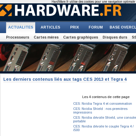
HardWare.fr utilise des cookies pour une navigation optimale et
ACTUALITES
ARTICLES
PRIX
FORUM
BASE OVERC
Processeurs
Cartes mères
Cartes graphiques
Disques durs
S
Les derniers contenus liés aux tags CES 2013 et Tegra 4
Les 4 contenus de cette page
CES: Nvidia Tegra 4 et consommation
CES: Nvidia Shield : nos premières
impressions
CES: Nvidia dévoile Shield, une console
portable
CES: Nvidia dévoile le couple Tegra 4 /
i500