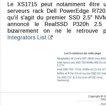
Le XS1715 peut notamment être ut
serveurs rack Dell PowerEdge R720
qu'il s'agit du premier SSD 2.5" NVM
annoncé le RealSSD P320h 2.5 
bizarrement on ne le retrouve
Integrators List
.
Les 5 contenus de cette page
Adaptateur M.2 vers SFF-8639 chez AS
Intel lance ses SSD 750 NVMe 400 Go et
1.2 To
Intel SSD 750 : PCIe, NVMe et 2,5 Go /s ?
NVMe et PCIe 3.0 x4 sur les SSD DC Inte
Un SSD 2.5'' à 3 Go /s en ePCIE chez
Samsung
Copyright © 1
Tous
-
A pr