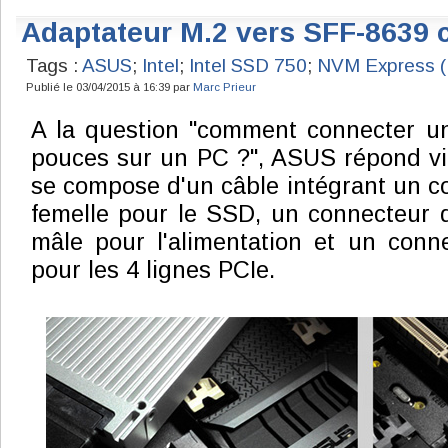
Adaptateur M.2 vers SFF-8639
Tags :
ASUS
;
Intel
;
Intel SSD 750
;
NVM Express 
Publié le 03/04/2015 à 16:39 par
Marc Prieur
A la question "comment connecter un
pouces sur un PC ?", ASUS répond via 
se compose d'un câble intégrant un 
femelle pour le SSD, un connecteur 
mâle pour l'alimentation et un conn
pour les 4 lignes PCIe.