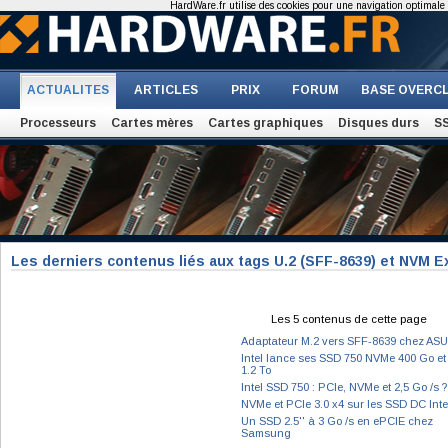
HardWare.fr utilise des cookies pour une navigation optimale et
ACTUALITES
ARTICLES
PRIX
FORUM
BASE OVERC
Processeurs
Cartes mères
Cartes graphiques
Disques durs
S
Les derniers contenus liés aux tags U.2 (SFF-8639) et NVM 
Les 5 contenus de cette page
Adaptateur M.2 vers SFF-8639 chez AS
Intel lance ses SSD 750 NVMe 400 Go et
1.2 To
Intel SSD 750 : PCIe, NVMe et 2,5 Go /s ?
NVMe et PCIe 3.0 x4 sur les SSD DC Inte
Un SSD 2.5'' à 3 Go /s en ePCIE chez
Samsung