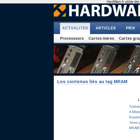
HardWare.fr utilise des 
ACTUALITES
ARTICLES
PRIX
Processeurs
Cartes mères
Cartes gra
Les contenus liés au tag MRAM
L
Toshib
4 Mbit
Road
1eres 
MRAM