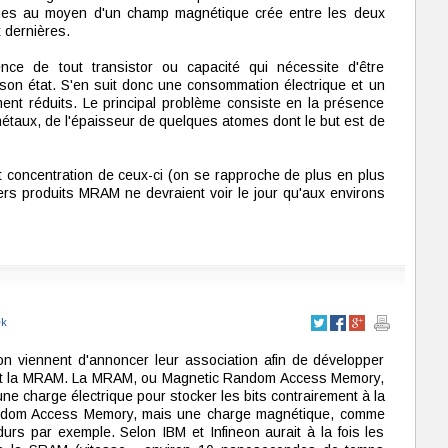
ques au moyen d'un champ magnétique crée entre les deux
 dernières.
ence de tout transistor ou capacité qui nécessite d'être
son état. S'en suit donc une consommation électrique et un
ment réduits. Le principal problème consiste en la présence
taux, de l'épaisseur de quelques atomes dont le but est de
t concentration de ceux-ci (on se rapproche de plus en plus
ers produits MRAM ne devraient voir le jour qu'aux environs
ek
eon viennent d'annoncer leur association afin de développer
nt la MRAM. La MRAM, ou Magnetic Random Access Memory,
 une charge électrique pour stocker les bits contrairement à la
dom Access Memory, mais une charge magnétique, comme
urs par exemple. Selon IBM et Infineon aurait à la fois les