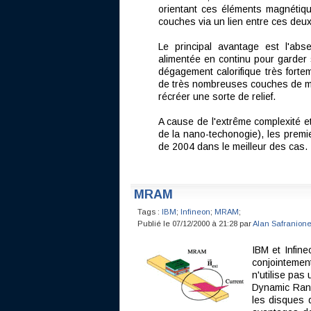
orientant ces éléments magnéti
couches via un lien entre ces deux
Le principal avantage est l'abs
alimentée en continu pour garder 
dégagement calorifique très forte
de très nombreuses couches de mé
récréer une sorte de relief.
A cause de l'extrême complexité e
de la nano-techonogie), les premi
de 2004 dans le meilleur des cas.
MRAM
Tags :
IBM
;
Infineon
;
MRAM
;
Publié le 07/12/2000 à 21:28 par
Alan Safranion
IBM et Infin
conjointeme
n'utilise pas
Dynamic Ran
les disques d