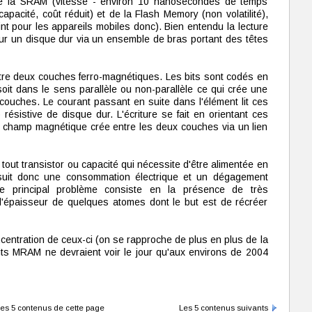
e la SRAM (vitesse - environ 10 nanosecondes de temps
apacité, coût réduit) et de la Flash Memory (non volatilité),
t pour les appareils mobiles donc). Bien entendu la lecture
sur un disque dur via un ensemble de bras portant des têtes
tre deux couches ferro-magnétiques. Les bits sont codés en
oit dans le sens parallèle ou non-parallèle ce qui crée une
 couches. Le courant passant en suite dans l'élément lit ces
résistive de disque dur. L'écriture se fait en orientant ces
champ magnétique crée entre les deux couches via un lien
 tout transistor ou capacité qui nécessite d'être alimentée en
 suit donc une consommation électrique et un dégagement
. Le principal problème consiste en la présence de très
épaisseur de quelques atomes dont le but est de récréer
centration de ceux-ci (on se rapproche de plus en plus de la
its MRAM ne devraient voir le jour qu'aux environs de 2004
es 5 contenus de cette page
Les 5 contenus suivants