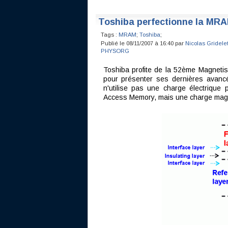
Toshiba perfectionne la MR
Tags :
MRAM
;
Toshiba
;
Publié le 08/11/2007 à 16:40 par
Nicolas Gridele
PHYSORG
Toshiba profite de la 52ème Magneti
pour présenter ses dernières avanc
n'utilise pas une charge électrique
Access Memory, mais une charge magnét