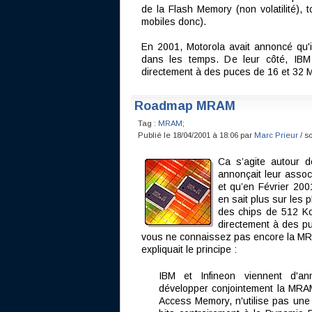
de la Flash Memory (non volatilité),
mobiles donc).
En 2001, Motorola avait annoncé qu'i
dans les temps. De leur côté, IBM
directement à des puces de 16 et 32 M
Roadmap MRAM
Tag :
MRAM
;
Publié le 18/04/2001 à 18:06 par
Marc Prieur
/ s
Ca s’agite autour 
annonçait leur assoc
et qu’en Février 200
en sait plus sur les 
des chips de 512 Ko
directement à des p
vous ne connaissez pas encore la MR
expliquait le principe :
IBM et Infineon viennent d'an
développer conjointement la MR
Access Memory, n'utilise pas une 