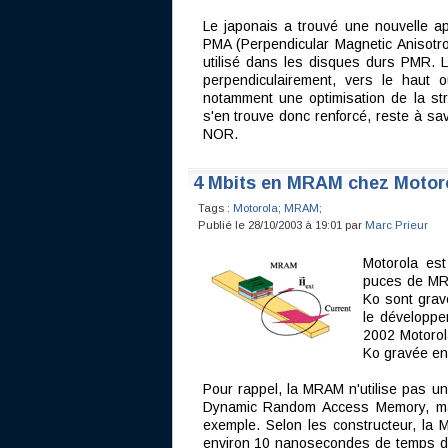
Le japonais a trouvé une nouvelle app
PMA (Perpendicular Magnetic Anisotrop
utilisé dans les disques durs PMR. 
perpendiculairement, vers le haut o
notamment une optimisation de la st
s'en trouve donc renforcé, reste à sa
NOR.
4 Mbits en MRAM chez Motor
Tags :
Motorola
;
MRAM
;
Publié le 28/10/2003 à 19:01 par
Marc Prieur
Motorola est
puces de MRA
Ko sont grav
le développe
2002 Motorol
Ko gravée en
Pour rappel, la MRAM n'utilise pas un
Dynamic Random Access Memory, ma
exemple. Selon les constructeur, la 
environ 10 nanosecondes de temps d'ac