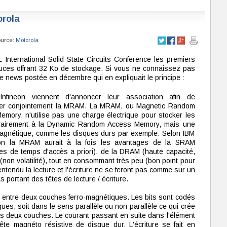
rola
ource:
Motorola
 International Solid State Circuits Conference les premiers
uces offrant 32 Ko de stockage. Si vous ne connaissez pas
e news postée en décembre qui en expliquait le principe :
nfineon viennent d'annoncer leur association afin de
er conjointement la MRAM. La MRAM, ou Magnetic Random
mory, n'utilise pas une charge électrique pour stocker les
trairement à la Dynamic Random Access Memory, mais une
agnétique, comme les disques durs par exemple. Selon IBM
eon la MRAM aurait à la fois les avantages de la SRAM
es de temps d'accès a priori), de la DRAM (haute capacité,
 (non volatilité), tout en consommant très peu (bon point pour
entendu la lecture et l'écriture ne se feront pas comme sur un
 portant des têtes de lecture / écriture.
s entre deux couches ferro-magnétiques. Les bits sont codés
ues, soit dans le sens parallèle ou non-parallèle ce qui crée
les deux couches. Le courant passant en suite dans l'élément
tête magnéto résistive de disque dur. L'écriture se fait en