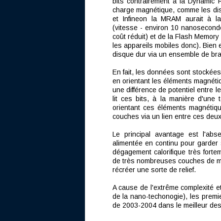
bits contrairement à la Dynami
charge magnétique, comme les di
et Infineon la MRAM aurait à l
(vitesse - environ 10 nanosecond
coût réduit) et de la Flash Memory
les appareils mobiles donc). Bien 
disque dur via un ensemble de bras
En fait, les données sont stockée
en orientant les éléments magnétiq
une différence de potentiel entre 
lit ces bits, à la manière d'une 
orientant ces éléments magnéti
couches via un lien entre ces deux
Le principal avantage est l'abs
alimentée en continu pour garder 
dégagement calorifique très forte
de très nombreuses couches de mé
récréer une sorte de relief.
A cause de l'extrême complexité e
de la nano-techonogie), les premi
de 2003-2004 dans le meilleur des