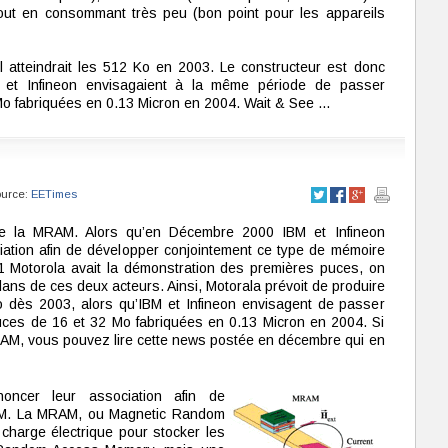
 tout en consommant très peu (bon point pour les appareils
l atteindrait les 512 Ko en 2003. Le constructeur est donc
 et Infineon envisagaient à la même période de passer
o fabriquées en 0.13 Micron en 2004. Wait & See ...
ource:
EETimes
de la MRAM. Alors qu’en Décembre 2000 IBM et Infineon
iation afin de développer conjointement ce type de mémoire
1 Motorola avait la démonstration des premières puces, on
plans de ces deux acteurs. Ainsi, Motorala prévoit de produire
 dès 2003, alors qu’IBM et Infineon envisagent de passer
uces de 16 et 32 Mo fabriquées en 0.13 Micron en 2004. Si
AM, vous pouvez lire cette news postée en décembre qui en
noncer leur association afin de
AM. La MRAM, ou Magnetic Random
charge électrique pour stocker les