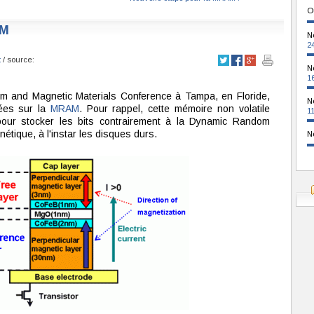
O
AM
N
2
t
/ source:
N
1
sm and Magnetic Materials Conference à Tampa, en Floride,
N
ées sur la
MRAM
. Pour rappel, cette mémoire non volatile
1
 pour stocker les bits contrairement à la Dynamic Random
ique, à l'instar les disques durs.
N