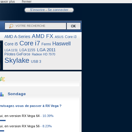
savoir plus
Fermer
S'inscrire
-
Se connecter
AMD FX
AMD A-Series
Core i3
ASUS
Core i7
Haswell
Core i5
Fermi
LGA 2011
LGA 1155
LGA 1151
Pilotes GeForce
Radeon HD 7970
Skylake
USB 3
Sondage
nvisagez-vous de passer à RX Vega ?
ui, en version RX Vega 64
- 10.39%
ui, en version RX Vega 56
- 8.23%