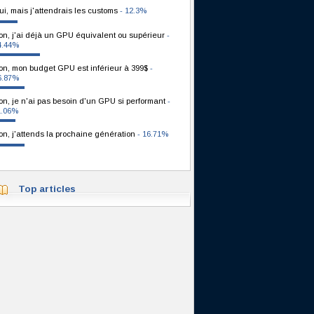
ui, mais j'attendrais les customs
- 12.3%
on, j'ai déjà un GPU équivalent ou supérieur
-
4.44%
on, mon budget GPU est inférieur à 399$
-
6.87%
on, je n'ai pas besoin d'un GPU si performant
-
1.06%
on, j'attends la prochaine génération
- 16.71%
Top articles