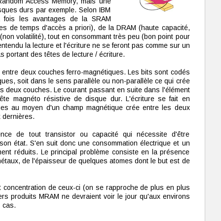
c Random Access Memory, mais une
sques durs par exemple. Selon IBM
a fois les avantages de la SRAM
es de temps d'accès a priori), de la DRAM (haute capacité,
 (non volatilité), tout en consommant très peu (bon point pour
entendu la lecture et l'écriture ne se feront pas comme sur un
 portant des têtes de lecture / écriture.
s entre deux couches ferro-magnétiques. Les bits sont codés
ues, soit dans le sens parallèle ou non-parallèle ce qui crée
les deux couches. Le courant passant en suite dans l'élément
tête magnéto résistive de disque dur. L'écriture se fait en
ques au moyen d'un champ magnétique crée entre les deux
 dernières.
ence de tout transistor ou capacité qui nécessite d'être
son état. S'en suit donc une consommation électrique et un
ment réduits. Le principal problème consiste en la présence
taux, de l'épaisseur de quelques atomes dont le but est de
t concentration de ceux-ci (on se rapproche de plus en plus
ers produits MRAM ne devraient voir le jour qu'aux environs
 cas.