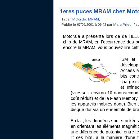
1eres puces MRAM chez Moto
Tags :
Motorola
;
MRAM
;
Publié le 07/02/2001 à 09:42 par
Marc Prieur
/ s
Motorala a présenté lors de de l'IEEE
chip de MRAM, en l'occurrence des p
encore la MRAM, vous pouvez lire cett
IBM et I
développ
Access Me
bits con
charge m
et Infin
(vitesse - environ 10 nanosecond
coût réduit) et de la Flash Memory
les appareils mobiles donc). Bien 
disque dur via un ensemble de bras
En fait, les données sont stockée
en orientant les éléments magnétiq
une différence de potentiel entre 
lit ces bits, à la manière d'une 