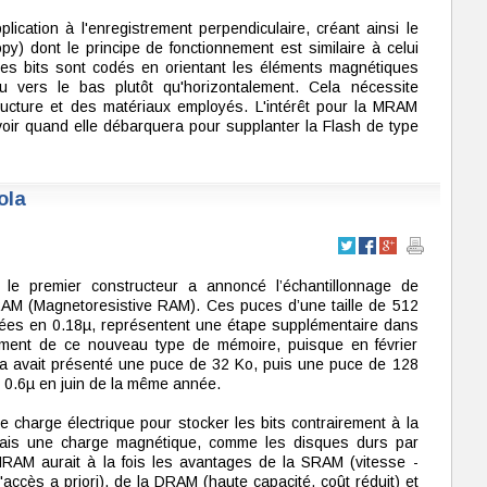
lication à l'enregistrement perpendiculaire, créant ainsi le
y) dont le principe de fonctionnement est similaire à celui
Les bits sont codés en orientant les éléments magnétiques
u vers le bas plutôt qu'horizontalement. Cela nécessite
ructure et des matériaux employés. L'intérêt pour la MRAM
voir quand elle débarquera pour supplanter la Flash de type
ola
 le premier constructeur a annoncé l’échantillonnage de
M (Magnetoresistive RAM). Ces puces d’une taille de 512
ées en 0.18µ, représentent une étape supplémentaire dans
ment de ce nouveau type de mémoire, puisque en février
a avait présenté une puce de 32 Ko, puis une puce de 128
 0.6µ en juin de la même année.
e charge électrique pour stocker les bits contrairement à la
is une charge magnétique, comme les disques durs par
MRAM aurait à la fois les avantages de la SRAM (vitesse -
cès a priori), de la DRAM (haute capacité, coût réduit) et