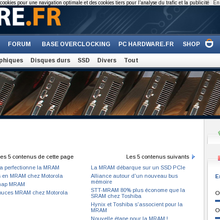
cookies pour une navigation optimale et des cookies tiers pour l'analyse du trafic et la publicité
En 
FORUM
BASE OVERCLOCKING
PC HARDWARE.FR
SHOP
phiques
Disques durs
SSD
Divers
Tout
es 5 contenus de cette page
Les 5 contenus suivants
a perfectionne la MRAM
La MRAM débarque sur un SSD PCIe
s en MRAM chez Motorola
Alliance autour d'un nouveau bus
E
mémoire
map MRAM
STT-MRAM 80% plus économe que la
puces MRAM chez Motorola
O
SRAM chez Toshiba
Hynix et Toshiba s'associent pour la
MRAM
O
Nouvelle étape pour la MRAM !