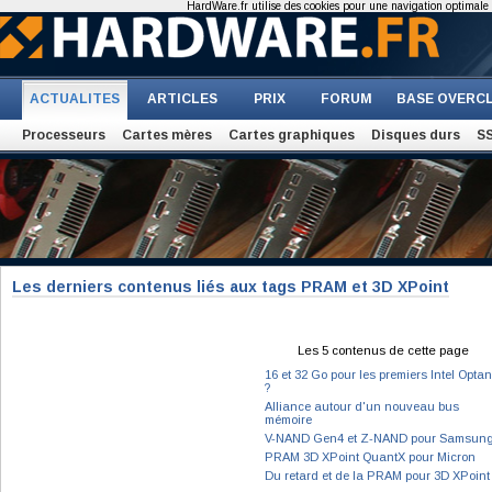
HardWare.fr utilise des cookies pour une navigation optimale et
ACTUALITES
ARTICLES
PRIX
FORUM
BASE OVERC
Processeurs
Cartes mères
Cartes graphiques
Disques durs
S
Les derniers contenus liés aux tags PRAM et 3D XPoint
Les 5 contenus de cette page
16 et 32 Go pour les premiers Intel Opta
?
Alliance autour d'un nouveau bus
mémoire
V-NAND Gen4 et Z-NAND pour Samsun
PRAM 3D XPoint QuantX pour Micron
Du retard et de la PRAM pour 3D XPoint