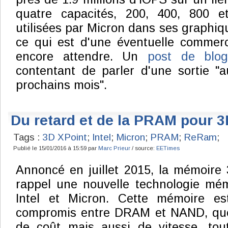
quatre capacités, 200, 400, 800 e
utilisées par Micron dans ses graphiq
ce qui est d'une éventuelle commercia
encore attendre. Un
post de blo
contentant de parler d'une sortie "
prochains mois".
Du retard et de la PRAM pour 3
Tags :
3D XPoint
;
Intel
;
Micron
;
PRAM
;
ReRam
;
Publié le 15/01/2016 à 15:59 par
Marc Prieur
/ source:
EETimes
Annoncé en juillet 2015, la mémoire
rappel une nouvelle technologie mé
Intel et Micron. Cette mémoire es
compromis entre DRAM et NAND, que
de coût mais aussi de vitesse, tou