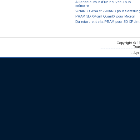
Alliance autour d'un nouveau bus
mémoire
V-NAND Gen4 et Z-NAND pour Samsun
PRAM 3D XPoint QuantX pour Micron
Du retard et de la PRAM pour 3D XPoint
Copyright © 1
Tous
-
A pr