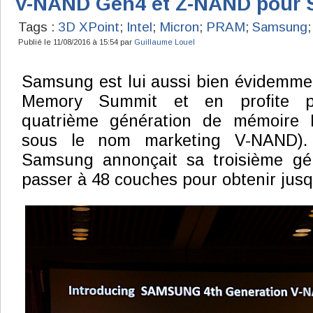
V-NAND Gen4 et Z-NAND pour
Tags :
3D XPoint
;
Intel
;
Micron
;
PRAM
;
Samsung
Publié le 11/08/2016 à 15:54 par
Guillaume Louel
Samsung est lui aussi bien évidemme
Memory Summit et en profite p
quatrième génération de mémoire
sous le nom marketing V-NAND). 
Samsung annonçait sa troisième géné
passer à 48 couches pour obtenir jusq