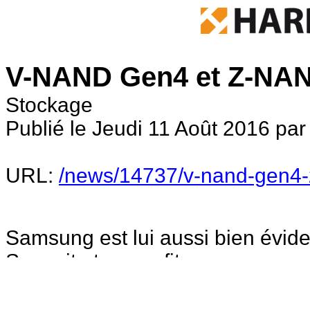
V-NAND Gen4 et Z-NA
Stockage
Publié le Jeudi 11 Août 2016 pa
URL:
/news/14737/v-nand-gen4
Samsung est lui aussi bien évi
Summit et en profite pour annon
mémoire NAND 3D (connue sous
L'année dernière, Samsung annon