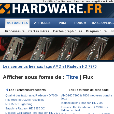
HardWare.fr utilise des cookies pour une navigation optimale et
ACTUALITES
ARTICLES
PRIX
FORUM
BASE OVERC
Processeurs
Cartes mères
Cartes graphiques
Disques durs
S
Les contenus liés aux tags AMD et Radeon HD 7970
Afficher sous forme de :
Titre
| Flux
Les 5 contenus précédents
Les 5 contenus de cette page
Qualité des textures et Radeon HD 7000
AMD HD 7900 & 7800: nouveau bundle
jeux
HIS 7970 IceQ X2 et 7950 IceQ
Baisse de prix Radeon HD 7000
MSI R7970 Lightning
Dossier: AMD Radeon HD 7970 GHz
Sapphire Radeon HD 7970 OC
Edition en test
Dossier: Comparatif : les Radeon HD 7970