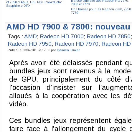
Baisse officielle des Radeon HD 7970,
et 7950 d'Asus, HIS, MSI, PowerColor,
7950 et 7770
Sapphire et XFX
Une baisse pour les Radeon 7970, 7950 
7770
AMD HD 7900 & 7800: nouveau 
Tags :
AMD
;
Radeon HD 7000
;
Radeon HD 7850
Radeon HD 7950
;
Radeon HD 7970
;
Radeon HD
Publié le 03/02/2013 à 17:36 par
Damien Triolet
Après avoir été délaissés pendant q
bundles jeux sont revenus à la mode 
de GPU, principalement du côté d'
l'occasion d'insister sur l'augme
alloués à la coopération avec les d
vidéo.
Ces bundles jeux représentent éga
faire face à l'allongement du cycle 