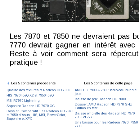
Les 7870 et 7850 ne devraient pas bo
7770 devrait gagner en intérêt avec
Reste à voir comment sera répercut
pratique !
Les 5 contenus précédents
Les 5 contenus de cette page
Qualité des textures et Radeon HD 7000
AMD HD 7900 & 7800: nouveau bundle
jeux
HIS 7970 IceQ X2 et 7950 IceQ
Baisse de prix Radeon HD 7000
MSI R7970 Lightning
Dossier: AMD Radeon HD 7970 GHz
Sapphire Radeon HD 7970 OC
Edition en test
Dossier: Comparatif : les Radeon HD 7970
Baisse officielle des Radeon HD 7970,
et 7950 d'Asus, HIS, MSI, PowerColor,
7950 et 7770
Sapphire et XFX
Une baisse pour les Radeon 7970, 7950 
7770