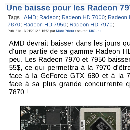
Une baisse pour les Radeon 79
Tags :
AMD
;
Radeon
;
Radeon HD 7000
;
Radeon 
7870
;
Radeon HD 7950
;
Radeon HD 7970
;
Publié le 13/04/2012 à 16:54 par
Marc Prieur
/ source:
KitGuru
AMD devrait baisser dans les jours qui
d'une partie de sa gamme Radeon HD 
peu. Les Radeon 7970 et 7950 baissera
55$, ce qui permettra à la 7970 d'êtr
face à la GeForce GTX 680 et à la 7
face à sa plus grande concurrente 
7870 !