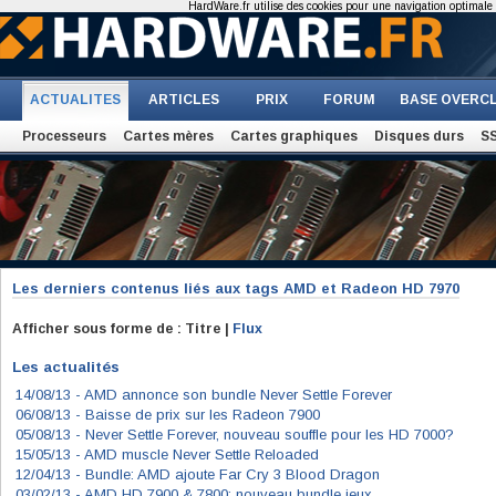
HardWare.fr utilise des cookies pour une navigation optimale et
ACTUALITES
ARTICLES
PRIX
FORUM
BASE OVERC
Processeurs
Cartes mères
Cartes graphiques
Disques durs
S
Les derniers contenus liés aux tags
AMD et Radeon HD 7970
Afficher sous forme de : Titre |
Flux
Les actualités
14/08/13 -
AMD annonce son bundle Never Settle Forever
06/08/13 -
Baisse de prix sur les Radeon 7900
05/08/13 -
Never Settle Forever, nouveau souffle pour les HD 7000?
15/05/13 -
AMD muscle Never Settle Reloaded
12/04/13 -
Bundle: AMD ajoute Far Cry 3 Blood Dragon
03/02/13 -
AMD HD 7900 & 7800: nouveau bundle jeux