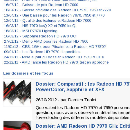
16/07/12 -
Baisse de prix Radeon HD 7000
16/04/12 -
Baisse officielle des Radeon HD 7970, 7950 et 7770
13/04/12 -
Une baisse pour les Radeon 7970, 7950 et 7770
12/04/12 -
Qualité des textures et Radeon HD 7000
16/03/12 -
HIS 7970 IceQ X2 et 7950 IceQ
16/03/12 -
MSI R7970 Lightning
16/03/12 -
Sapphire Radeon HD 7970 OC
27/01/12 -
Démo AMD pour les Radeon HD 7900
11/01/12 -
CES: 1GHz pour Pitcairn et la Radeon HD 7870?
09/01/12 -
Les Radeon HD 7970 disponibles
24/12/11 -
Mise à jour du dossier Radeon HD 7970 & CFX
22/12/11 -
AMD lance les Radeon HD 7970, test en approche
Les dossiers et les focus
Dossier: Comparatif : les Radeon HD 797
PowerColor, Sapphire et XFX
26/10/2012 - par
Damien Triolet
Que valent les Radeon HD 7970 et 7950 personna
question, nous avons observé en détail les tempé
l'overclocking des différents modèles disponibles
Dossier: AMD Radeon HD 7970 GHz Editi