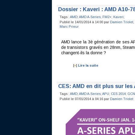
Dossier : Kaveri : AMD A10-7
Tags :
AMD
;
AMD A-Series
;
FM2+
;
Kaveri
;
Publié le 14/01/2014 à 14:00 par
Damien Triolet
,
Marc Prieur
AMD lance la 3è génération de ses AP
de transistors gravés en 28nm, Steam
changent-ils la donne ?
[
+
]
Lire la suite
CES: AMD en dit plus sur les
Tags :
AMD
;
AMD A-Series
;
APU
;
CES 2014
;
GCN
Publié le 07/01/2014 à 04:16 par
Damien Triolet