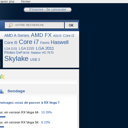
savoir plus
Fermer
S'inscrire
-
Se connecter
AMD FX
AMD A-Series
Core i3
ASUS
Core i7
Haswell
Core i5
Fermi
LGA 2011
LGA 1155
LGA 1151
Pilotes GeForce
Radeon HD 7970
Skylake
USB 3
Sondage
nvisagez-vous de passer à RX Vega ?
ui, en version RX Vega 64
- 10.39%
ui, en version RX Vega 56
- 8.23%