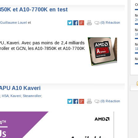
O
850K et A10-7700K en test
N
2
Guillaume Louel
et
(0) Réaction
N
1
U, Kaveri. Avec pas moins de 2,4 milliards
N
roller et GCN, les A10-7850K et A10-7700K
1
N
 APU A10 Kaveri
;
HSA
;
Kaveri
;
Steamroller
;
(0) Réaction