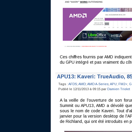
Ces chiffres fournis par AMD indiquent
du GPU intégré et pas vraiment du cô
APU13: Kaveri: TrueAudio, 85
Tags :
AFDS
;
AMD
;
AMD A-Series
;
APU
;
FM2+
;
G
Publié le 12/11/2013 à 09:15 par
Damien Triolet
A la veille de l'ouverture de son fo
Summit ou APU13, AMD a dévoilé quel
sous le nom de code Kaveri. Tout d'abo
janvier pour la version desktop de l'
de Richland, qui ont été introduits en