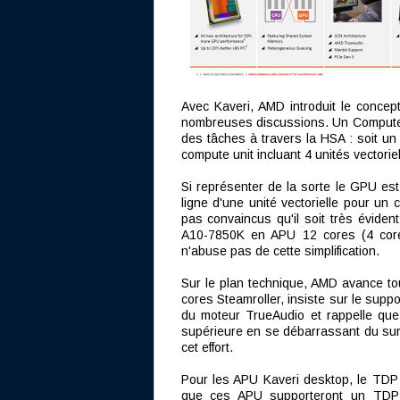
Avec Kaveri, AMD introduit le conc
nombreuses discussions. Un Compute 
des tâches à travers la HSA : soit un
compute unit incluant 4 unités vectorie
Si représenter de la sorte le GPU est
ligne d'une unité vectorielle pour un
pas convaincus qu'il soit très éviden
A10-7850K en APU 12 cores (4 co
n'abuse pas de cette simplification.
Sur le plan technique, AMD avance to
cores Steamroller, insiste sur le suppo
du moteur TrueAudio et rappelle que
supérieure en se débarrassant du surc
cet effort.
Pour les APU Kaveri desktop, le TDP
que ces APU supporteront un TDP con