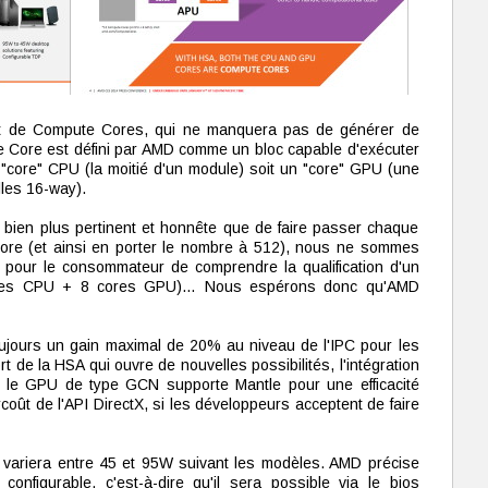
ept de Compute Cores, qui ne manquera pas de générer de
Core est défini par AMD comme un bloc capable d'exécuter
 "core" CPU (la moitié d'un module) soit un "core" GPU (une
lles 16-way).
 bien plus pertinent et honnête que de faire passer chaque
 core (et ainsi en porter le nombre à 512), nous ne sommes
t pour le consommateur de comprendre la qualification d'un
res CPU + 8 cores GPU)… Nous espérons donc qu'AMD
ujours un gain maximal de 20% au niveau de l'IPC pour les
rt de la HSA qui ouvre de nouvelles possibilités, l'intégration
 le GPU de type GCN supporte Mantle pour une efficacité
oût de l'API DirectX, si les développeurs acceptent de faire
 variera entre 45 et 95W suivant les modèles. AMD précise
figurable, c'est-à-dire qu'il sera possible via le bios