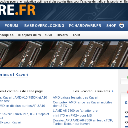
cookies pour une navigation optimale et des cookies tiers pour l'analyse du trafic et la publicité
En 
FORUM
BASE OVERCLOCKING
PC HARDWARE.FR
SHOP
phiques
Disques durs
SSD
Divers
Tout
ries et Kaveri
es 4 contenus de cette page
Les 5 contenus suivants
r: Kaveri : AMD A10-7850K et A10-
AMD baisse les prix des Kaveri
en test
Computex: AMD lance les Kaveri mobiles
E
MD en dit plus sur les APU A10
dont 2 FX
L'AMD A8-7600 se fait attendre
O
 Kaveri: TrueAudio, 856 Gflops et
mini-ITX en FM2+ pour MSI
te
Dossier: APU AMD A8-7600 en test, cTDP,
+ pour Kaveri
O
Turbo : Retour sur Kaveri