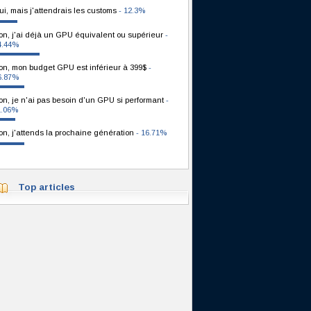
ui, mais j'attendrais les customs
- 12.3%
on, j'ai déjà un GPU équivalent ou supérieur
-
4.44%
on, mon budget GPU est inférieur à 399$
-
6.87%
on, je n'ai pas besoin d'un GPU si performant
-
1.06%
on, j'attends la prochaine génération
- 16.71%
Top articles