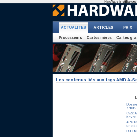
HardWare.fr utilise des 
ACTUALITES
ARTICLES
PRIX
Processeurs
Cartes mères
Cartes gra
Les contenus liés aux tags AMD A-Se
L
Dossie
7700K 
CES: A
Kaveri
APU13:
une da
Du FM2