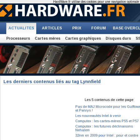
HardWare.fr utilise des cookies pour une navigation optimale et
ACTUALITES
ARTICLES
PRIX
FORUM
BASE OVERC
Processeurs
Cartes mères
Cartes graphiques
Disques durs
S
Les derniers contenus liés au tag Lynnfield
Les 5 contenus de cette page
Pas de MAJ Microcode pour les Gulftow
et Penryn !
Les nouveautés Intel à venir
Computex : les cartes-mères P55 et P57
Computex : les futures déclinaisons
Nehalem
32nm en 2009 pour Intel : pour et contre