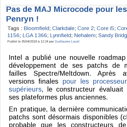
Pas de MAJ Microcode pour les
Penryn !
Tags :
Bloomfield
;
Clarkdale
;
Core 2
;
Core i5
;
Cor
1156
;
LGA 1366
;
Lynnfield
;
Nehalem
;
Sandy Brid
Publié le 05/04/2018 à 12:24 par
Guillaume Louel
Intel a publié une nouvelle roadmap 
développement de ses patchs de m
failles Spectre/Meltdown. Après 
versions finales
pour les processeu
supérieurs
, le constructeur évaluait
ses plateformes plus anciennes.
En pratique, la dernière communicat
patchs sont désormais disponibles (ch
probable que les constructeurs de