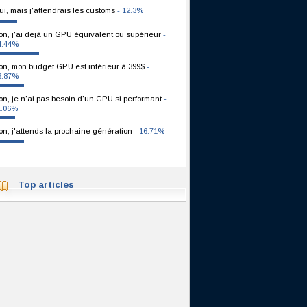
ui, mais j'attendrais les customs
- 12.3%
on, j'ai déjà un GPU équivalent ou supérieur
-
4.44%
on, mon budget GPU est inférieur à 399$
-
6.87%
on, je n'ai pas besoin d'un GPU si performant
-
1.06%
on, j'attends la prochaine génération
- 16.71%
Top articles