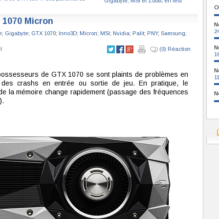
Gigabyte, MSI et Zotac en test
O
 1070 Micron
N
2
e
;
Gigabyte
;
GTX 1070
;
Inno3D
;
Micron
;
MSI
;
Nvidia
;
Palit
;
PNY
;
Samsung
;
N
l
(0) Réaction
1
N
possesseurs de GTX 1070 se sont plaints de problèmes en
1
des crashs en entrée ou sortie de jeu. En pratique, le
n de la mémoire change rapidement (passage des fréquences
N
).