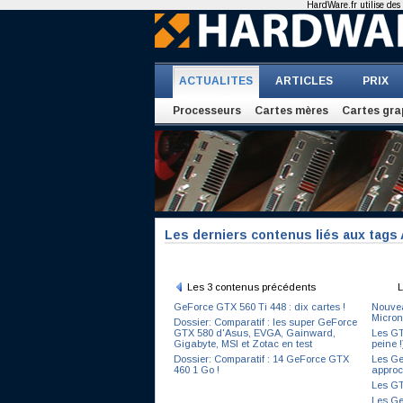
HardWare.fr utilise des 
ACTUALITES
ARTICLES
PRIX
Processeurs
Cartes mères
Cartes gra
Les derniers contenus liés aux tags
Les 3 contenus précédents
L
GeForce GTX 560 Ti 448 : dix cartes !
Nouvea
Micron
Dossier: Comparatif : les super GeForce
GTX 580 d'Asus, EVGA, Gainward,
Les GT
Gigabyte, MSI et Zotac en test
peine !
Dossier: Comparatif : 14 GeForce GTX
Les Ge
460 1 Go !
appro
Les GT
Les Ge