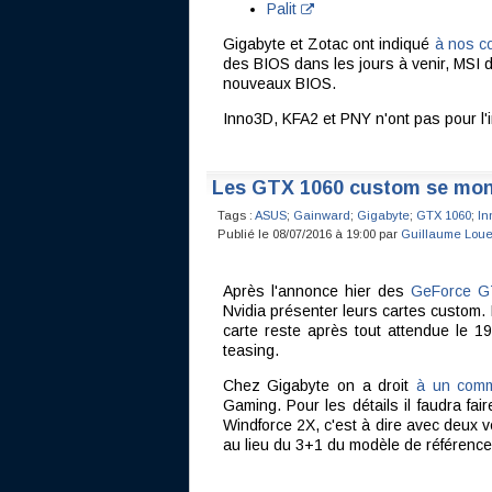
Palit
Gigabyte et Zotac ont indiqué
à nos c
des BIOS dans les jours à venir, MSI 
nouveaux BIOS.
Inno3D, KFA2 et PNY n'ont pas pour l'
Les GTX 1060 custom se montr
Tags :
ASUS
;
Gainward
;
Gigabyte
;
GTX 1060
;
In
Publié le 08/07/2016 à 19:00 par
Guillaume Loue
Après l'annonce hier des
GeForce G
Nvidia présenter leurs cartes custom. 
carte reste après tout attendue le 19 
teasing.
Chez Gigabyte on a droit
à un com
Gaming. Pour les détails il faudra fair
Windforce 2X, c'est à dire avec deux
au lieu du 3+1 du modèle de référence