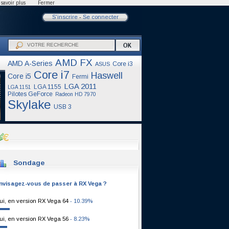
savoir plus
Fermer
S'inscrire
-
Se connecter
AMD FX
AMD A-Series
Core i3
ASUS
Core i7
Haswell
Core i5
Fermi
LGA 2011
LGA 1155
LGA 1151
Pilotes GeForce
Radeon HD 7970
Skylake
USB 3
Sondage
nvisagez-vous de passer à RX Vega ?
ui, en version RX Vega 64
- 10.39%
ui, en version RX Vega 56
- 8.23%