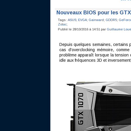
Nouveaux BIOS pour les GTX
Tags :
ASUS
;
EVGA
;
Gainward
;
GDDR5
;
GeForc
Zotac
;
Publié le 28/10/2016 à 14:51 par
Guillaume Loue
Depuis quelques semaines, certains 
cas d'overclocking mémoire, comme 
problème apparaît lorsque la tensio
idle aux fréquences 3D et inversement