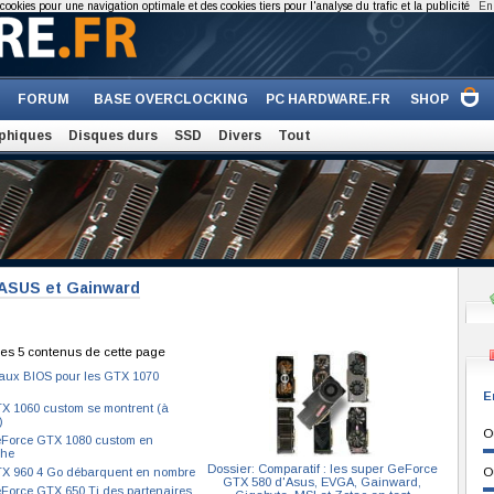
cookies pour une navigation optimale et des cookies tiers pour l'analyse du trafic et la publicité
En 
FORUM
BASE OVERCLOCKING
PC HARDWARE.FR
SHOP
phiques
Disques durs
SSD
Divers
Tout
 ASUS et Gainward
es 5 contenus de cette page
ux BIOS pour les GTX 1070
E
X 1060 custom se montrent (à
)
O
Force GTX 1080 custom en
che
Dossier: Comparatif : les super GeForce
X 960 4 Go débarquent en nombre
O
GTX 580 d'Asus, EVGA, Gainward,
Force GTX 650 Ti des partenaires