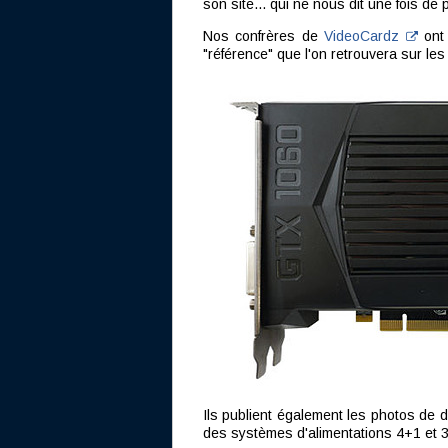
son site... qui ne nous dit une fois de
Nos confrères de
VideoCardz
ont 
"référence" que l'on retrouvera sur l
Ils publient également les photos de
des systèmes d'alimentations 4+1 et 3