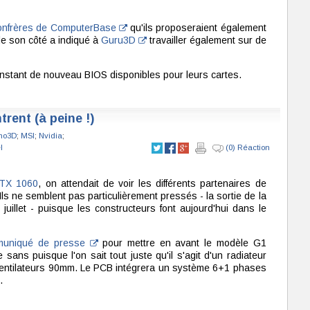
onfrères de ComputerBase
qu'ils proposeraient également
de son côté a indiqué à
Guru3D
travailler également sur de
instant de nouveau BIOS disponibles pour leurs cartes.
ent (à peine !)
no3D
;
MSI
;
Nvidia
;
l
(0) Réaction
TX 1060
, on attendait de voir les différents partenaires de
Ils ne semblent pas particulièrement pressés - la sortie de la
juillet - puisque les constructeurs font aujourd'hui dans le
muniqué de presse
pour mettre en avant le modèle G1
e sans puisque l'on sait tout juste qu'il s'agit d'un radiateur
 ventilateurs 90mm. Le PCB intégrera un système 6+1 phases
.