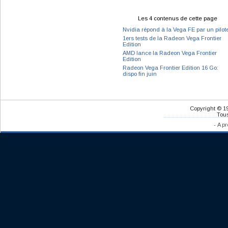
Les 4 contenus de cette page
Nvidia répond à la Vega FE par un pilot
1ers tests de la Radeon Vega Frontier
Edition
AMD lance la Radeon Vega Frontier
Edition
Radeon Vega Frontier Edition 16 Go:
dispo fin juin
Copyright © 1
Tous
-
A pr