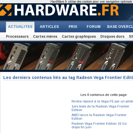
HardWare.fr utilise des cookies pour une navigation optimale et
ACTUALITES
ARTICLES
PRIX
FORUM
BASE OVERC
Processeurs
Cartes mères
Cartes graphiques
Disques durs
S
Les derniers contenus liés au tag Radeon Vega Frontier Edit
Les 4 contenus de cette page
Nvidia répond à la Vega FE par un pilot
1ers tests de la Radeon Vega Frontier
Edition
AMD lance la Radeon Vega Frontier
Edition
Radeon Vega Frontier Edition 16 Go:
dispo fin juin