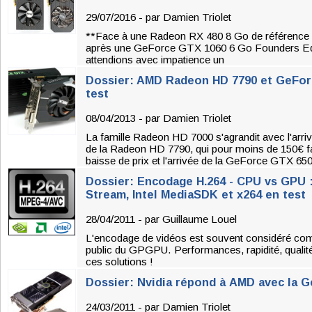
29/07/2016 - par
Damien Triolet
**Face à une Radeon RX 480 8 Go de référence q
après une GeForce GTX 1060 6 Go Founders Edi
attendions avec impatience un
Dossier: AMD Radeon HD 7790 et GeFor
test
08/04/2013 - par
Damien Triolet
La famille Radeon HD 7000 s'agrandit avec l'arr
de la Radeon HD 7790, qui pour moins de 150€ fa
baisse de prix et l'arrivée de la GeForce GTX 650
Dossier: Encodage H.264 - CPU vs GPU 
Stream, Intel MediaSDK et x264 en test
28/04/2011 - par
Guillaume Louel
L'encodage de vidéos est souvent considéré com
public du GPGPU. Performances, rapidité, qualité, 
ces solutions !
Dossier: Nvidia répond à AMD avec la 
24/03/2011 - par
Damien Triolet