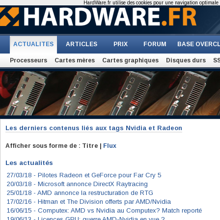
HardWare.fr utilise des cookies pour une navigation optimale et
ACTUALITES
ARTICLES
PRIX
FORUM
BASE OVERC
Processeurs
Cartes mères
Cartes graphiques
Disques durs
S
Les derniers contenus liés aux tags
Nvidia et Radeon
Afficher sous forme de : Titre |
Flux
Les actualités
27/03/18 -
Pilotes Radeon et GeForce pour Far Cry 5
20/03/18 -
Microsoft annonce DirectX Raytracing
25/01/18 -
AMD annonce la restructuration de RTG
17/02/16 -
Hitman et The Division offerts par AMD/Nvidia
16/06/15 -
Computex: AMD vs Nvidia au Computex? Match reporté
19/06/13 -
Licences GPU: guerre AMD-Nvidia en vue ?