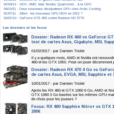
02/04/13 -
GDC: AMD, Intel, Nvidia, Qualcomm... à la GDC
04/10/11 -
Deux nouveaux dissipateurs GPU chez Arctic Cooling
01/07/11 -
28nm : les nouveaux GPU HDG en 2012 ?
30/07/10 -
GeForce GTS 450 contre Radeon HD 5770
Les dossiers et les focus
Dossier: Radeon RX 460 vs GeForce GTX 
test de cartes Asus, Gigabyte, MSI, Sap
01/02/2017 - par
Damien Triolet
Il y a quelques mois, AMD et Nvidia ont renouve
460 et les GTX 1050. Peut-on jouer décemment 
Dossier: Radeon RX 470 4 Go vs GeForc
de cartes Asus, EVGA, MSI, Sapphire et
10/01/2017 - par
Damien Triolet
Après les RX 480 et GTX 1060 6 Go, AMD et Nvi
GTX 1060 3 Go basées sur les mêmes GPU mais 
de choix pour les joueurs ?
Focus: RX 480 Sapphire Nitro+ vs GTX 
280€