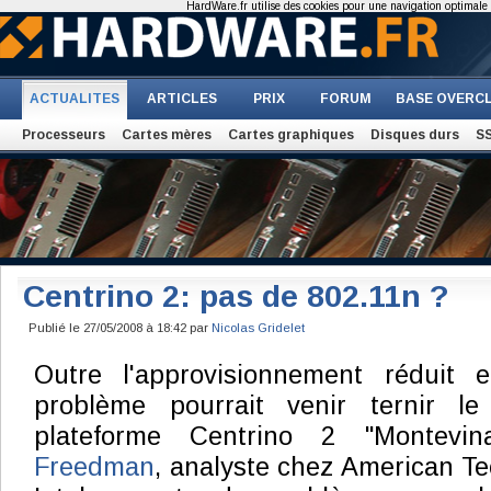
HardWare.fr utilise des cookies pour une navigation optimale et
ACTUALITES
ARTICLES
PRIX
FORUM
BASE OVERC
Processeurs
Cartes mères
Cartes graphiques
Disques durs
S
Centrino 2: pas de 802.11n ?
Publié le 27/05/2008 à 18:42 par
Nicolas Gridelet
Outre l'approvisionnement réduit 
problème pourrait venir ternir l
plateforme Centrino 2 "Montevi
Freedman
, analyste chez American T