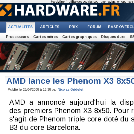
HardWare.fr utilise des cookies pour une navigation optimale et
ACTUALITES
ARTICLES
PRIX
FORUM
BASE OVERC
Processeurs
Cartes mères
Cartes graphiques
Disques durs
S
AMD lance les Phenom X3 8x5
Publié le 23/04/2008 à 13:38 par
Nicolas Gridelet
AMD a annoncé aujourd'hui la dispo
des premiers Phenom X3 8x50. Pour ra
s'agit de Phenom triple core doté du 
B3 du core Barcelona.