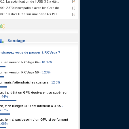
/10: La spécification de l'USB 3.2 a été...
[
]
+
/09: Z370 incompatible avec les Core de ...
[
]
+
/08: 19 slots PCIe sur une carte ASUS !
[
]
+
Sondage
nvisagez-vous de passer à RX Vega ?
ui, en version RX Vega 64
- 10.39%
ui, en version RX Vega 56
- 8.23%
ui, mais j'attendrais les customs
- 12.3%
on, j'ai déjà un GPU équivalent ou supérieur
-
4.44%
on, mon budget GPU est inférieur à 399$
-
6.87%
on, je n'ai pas besoin d'un GPU si performant
-
1.06%