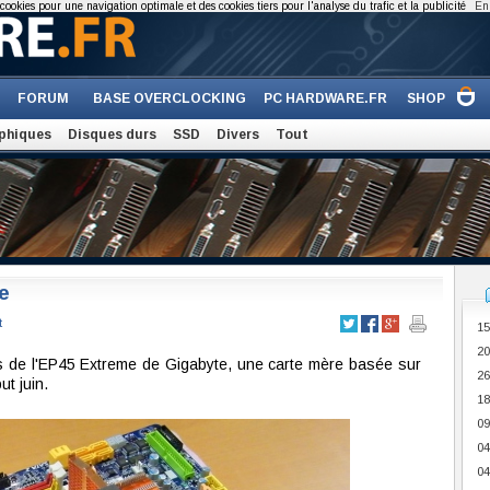
cookies pour une navigation optimale et des cookies tiers pour l'analyse du trafic et la publicité
En 
FORUM
BASE OVERCLOCKING
PC HARDWARE.FR
SHOP
phiques
Disques durs
SSD
Divers
Tout
e
t
15
20
s de l'EP45 Extreme de Gigabyte, une carte mère basée sur
26
ut juin.
18
09
04
04