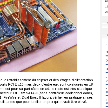
02
19
23
E
O
O
O
N
ue le refroidissement du chipset et des étages d'alimentation
2
s ports PCI-E x16 mais deux d'entre eux sont configurés en x8
ième est pour sa part câble en x4. Le reste est très classique:
N
1
necteur IDE, six SATA-II (sans contrôleur additionnel donc),
, FireWire et Dual Bios. Il faudra vérifier en pratique si ses
N
fisantes que pour justifier un prix qui devrait être élevé.
1