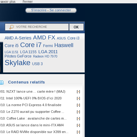
savoir plus
Fermer
S'inscrire
-
Se connecter
AMD FX
AMD A-Series
Core i3
ASUS
Core i7
Haswell
Core i5
Fermi
LGA 2011
LGA 1155
LGA 1151
Pilotes GeForce
Radeon HD 7970
Skylake
USB 3
Contenus relatifs
/01: NZXT lance une… carte mère ! (MAJ)
[
]
+
/11: Intel 100% UEFI 0% BIOS d'ici 2020
[
]
+
/10: La norme PCI Express 4.0 finalisée
[
]
+
/10: Le Z270 aurait pu supporter Coffee ...
[
]
+
/10: Coffee Lake : avalanche de cartes m...
[
]
+
/10: ASUS se lance dans le mini-ITX AM4
[
]
+
/10: Le RAID NVMe disponible sur X399 en...
[
]
+