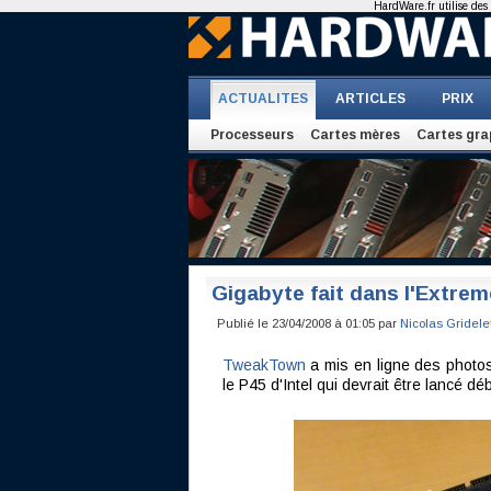
HardWare.fr utilise des 
ACTUALITES
ARTICLES
PRIX
Processeurs
Cartes mères
Cartes gra
Gigabyte fait dans l'Extrem
Publié le 23/04/2008 à 01:05 par
Nicolas Gridele
TweakTown
a mis en ligne des photo
le P45 d'Intel qui devrait être lancé déb