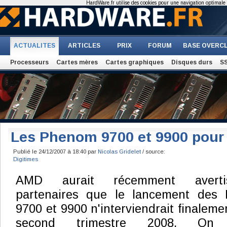
HardWare.fr utilise des cookies pour une navigation optimale et
ACTUALITES
ARTICLES
PRIX
FORUM
BASE OVERC
Processeurs
Cartes mères
Cartes graphiques
Disques durs
S
Les Phenom 9700 et 9900 pour
Publié le 24/12/2007 à 18:40 par
Nicolas Gridelet
/ source:
Digitimes
AMD aurait récemment avert
partenaires que le lancement des
9700 et 9900 n'interviendrait finaleme
second trimestre 2008. On 