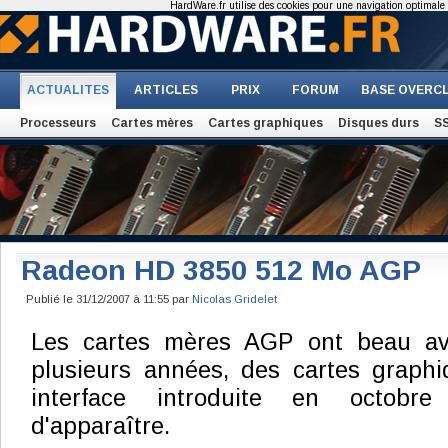
HardWare.fr utilise des cookies pour une navigation optimale et
ACTUALITES
ARTICLES
PRIX
FORUM
BASE OVERC
Processeurs
Cartes mères
Cartes graphiques
Disques durs
S
Radeon HD 3850 512 Mo AGP
Publié le 31/12/2007 à 11:55 par
Nicolas Gridelet
Les cartes mères AGP ont beau avo
plusieurs années, des cartes graphiq
interface introduite en octobre
d'apparaître.