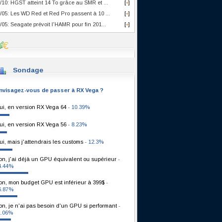
/10: HGST atteint 14 To grâce au SMR et ...
[
]
+
/05: Les WD Red et Red Pro passent à 10 ...
[
]
+
/05: Seagate prévoit l'HAMR pour fin 201...
[
]
+
Sondage
nvisagez-vous de passer à RX Vega ?
ui, en version RX Vega 64
- 10.39%
ui, en version RX Vega 56
- 8.23%
ui, mais j'attendrais les customs
- 12.3%
on, j'ai déjà un GPU équivalent ou supérieur
-
4.44%
on, mon budget GPU est inférieur à 399$
-
6.87%
on, je n'ai pas besoin d'un GPU si performant
-
1.06%