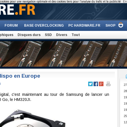
cookies pour une navigation optimale et des cookies tiers pour l'analyse du trafic et la publicité
En 
FORUM
BASE OVERCLOCKING
PC HARDWARE.FR
SHOP
phiques
Disques durs
SSD
Divers
Tout
dispo en Europe
t
27
28
igital, c'est maintenant au tour de Samsung de lancer un
19
0 Go, le HM320JI.
19
19
25
12