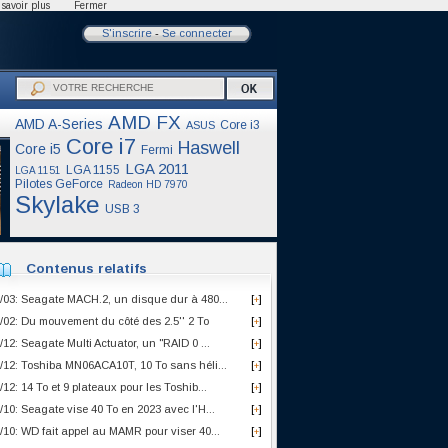
savoir plus
Fermer
S'inscrire
-
Se connecter
AMD FX
AMD A-Series
Core i3
ASUS
Core i7
Haswell
Core i5
Fermi
LGA 2011
LGA 1155
LGA 1151
Pilotes GeForce
Radeon HD 7970
Skylake
USB 3
Contenus relatifs
/03: Seagate MACH.2, un disque dur à 480...
[
]
+
/02: Du mouvement du côté des 2.5'' 2 To
[
]
+
/12: Seagate Multi Actuator, un "RAID 0 ...
[
]
+
/12: Toshiba MN06ACA10T, 10 To sans héli...
[
]
+
/12: 14 To et 9 plateaux pour les Toshib...
[
]
+
/10: Seagate vise 40 To en 2023 avec l'H...
[
]
+
/10: WD fait appel au MAMR pour viser 40...
[
]
+