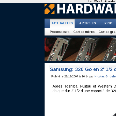
HardWare.fr utilise des 
ACTUALITES
ARTICLES
PRIX
Processeurs
Cartes mères
Cartes gra
Samsung: 320 Go en 2''1/2 
Publié le 21/12/2007 à 16:14 par
Nicolas Gridele
Après Toshiba, Fujitsu et Western D
disque dur 2”1/2 d’une capacité de 32