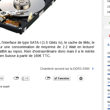
04
23
04
 l'interface de type SATA-I (1.5 Gbits /s), le cache de 8Mo, le
E
ur une consommation de moyenne de 2.2 Watt en lecture/
dBA au repos. Rien d'extraordinaire donc mais il a le mérite
O
 en Suisse à partir de 160€ TTC.
O
Chaintech second sur la DDR3-2000
O
N
2
e sujet
N
1
N
1