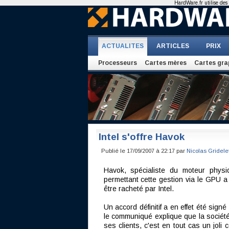
HardWare.fr utilise des 
ACTUALITES
ARTICLES
PRIX
Processeurs
Cartes mères
Cartes gra
Intel s'offre Havok
Publié le 17/09/2007 à 22:17 par
Nicolas Gridele
Havok, spécialiste du moteur phys
permettant cette gestion via le GPU a 
être racheté par Intel.
Un accord définitif a en effet été sign
le communiqué explique que la société
ses clients, c'est en tout cas un joli