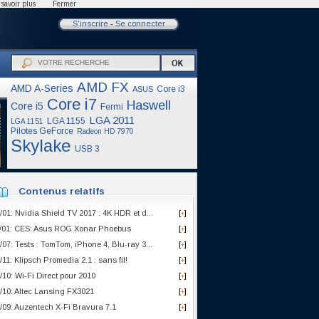
savoir plus
Fermer
S'inscrire
-
Se connecter
AMD FX
AMD A-Series
Core i3
ASUS
Core i7
Haswell
Core i5
Fermi
LGA 2011
LGA 1155
LGA 1151
Pilotes GeForce
Radeon HD 7970
Skylake
USB 3
Contenus relatifs
/01: Nvidia Shield TV 2017 : 4K HDR et d...
[
]
+
/01: CES: Asus ROG Xonar Phoebus
[
]
+
/07: Tests : TomTom, iPhone 4, Blu-ray 3...
[
]
+
/11: Klipsch Promedia 2.1 : sans fil!
[
]
+
/10: Wi-Fi Direct pour 2010
[
]
+
/10: Altec Lansing FX3021
[
]
+
/09: Auzentech X-Fi Bravura 7.1
[
]
+