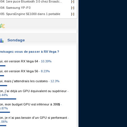
/04: 1ere puce Bluetooth 3.0 chez Broadc...
[
]
+
/04: Samsung YP-P3
[
]
+
/05: SpursEngine SE1000 dans 1 portable
[
]
+
Sondage
nvisagez-vous de passer à RX Vega ?
ui, en version RX Vega 64
- 10.39%
ui, en version RX Vega 56
- 8.23%
ui, mais j'attendrais les customs
- 12.3%
on, j'ai déjà un GPU équivalent ou supérieur
-
4.44%
on, mon budget GPU est inférieur à 399$
-
6.87%
on, je n'ai pas besoin d'un GPU si performant
-
1.06%