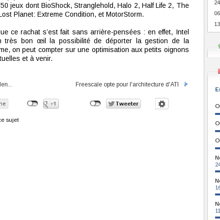
24
150 jeux dont BioShock, Stranglehold, Halo 2, Half Life 2, The
 Lost Planet: Extreme Condition, et MotorStorm.
06
13
que ce rachat s’est fait sans arrière-pensées : en effet, Intel
 très bon œil la possibilité de déporter la gestion de la
, on peut compter sur une optimisation aux petits oignons
uelles et à venir.
en...
Freescale opte pour l'architecture d'ATI
E
O
e sujet
O
O
N
2
N
1
N
1