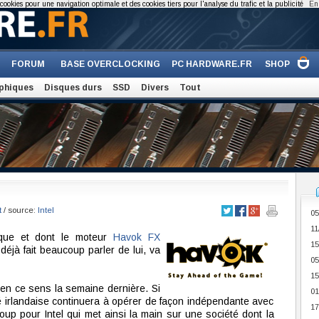
cookies pour une navigation optimale et des cookies tiers pour l'analyse du trafic et la publicité
En 
FORUM
BASE OVERCLOCKING
PC HARDWARE.FR
SHOP
phiques
Disques durs
SSD
Divers
Tout
t
/ source:
Intel
05
11
ique et dont le moteur
Havok FX
15
déjà fait beaucoup parler de lui, va
05
15
é en ce sens la semaine dernière. Si
01
 irlandaise continuera à opérer de façon indépendante avec
17
 coup pour Intel qui met ainsi la main sur une société dont la