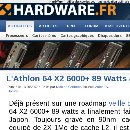
HardWare.fr utilise des cookies pour une navigation optimale et
ACTUALITES
ARTICLES
PRIX
FORUM
BASE OVERC
Processeurs
Cartes mères
Cartes graphiques
Disques durs
S
L'Athlon 64 X2 6000+ 89 Watts
Publié le 13/09/2007 à 22:04 par
Nicolas Gridelet
/ source:
Akiba PC
Hotline
Déjà présent sur une roadmap
veille
64 X2 6000+ 89 watts a finalement fai
Japon. Toujours gravé en 90nm, c
équipé de 2X 1Mo de cache L2, il es