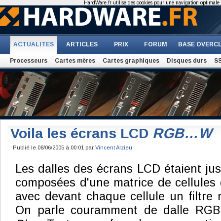
HardWare.fr utilise des cookies pour une navigation optimale et
ACTUALITES
ARTICLES
PRIX
FORUM
BASE OVERC
Processeurs
Cartes mères
Cartes graphiques
Disques durs
S
Voila les écrans LCD
RGB…W
Publié le 08/06/2005 à 00:01 par
Vincent Alzieu
Les dalles des écrans LCD étaient jus
composées d'une matrice de cellules d
avec devant chaque cellule un filtre 
On parle couramment de dalle RG