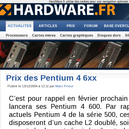
HardWare.fr utilise des cookies pour une navigation optimale et
ACTUALITES
ARTICLES
PRIX
FORUM
BASE OVERC
Processeurs
Cartes mères
Cartes graphiques
Disques durs
S
Prix des Pentium 4 6xx
Publié le 13/12/2004 à 12:11 par
Marc Prieur
C’est pour rappel en février prochain
lancera ses Pentium 4 600. Par ra
actuels Pentium 4 de la série 500, ce
disposeront d’un cache L2 doublé, soi