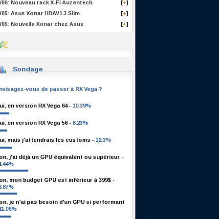
/06: Nouveau rack X-Fi Auzentech
[
]
+
/05: Asus Xonar HDAV1.3 Slim
[
]
+
/05: Nouvelle Xonar chez Asus
[
]
+
Sondage
nvisagez-vous de passer à RX Vega ?
ui, en version RX Vega 64
- 10.39%
ui, en version RX Vega 56
- 8.23%
ui, mais j'attendrais les customs
- 12.3%
on, j'ai déjà un GPU équivalent ou supérieur
-
4.44%
on, mon budget GPU est inférieur à 399$
-
6.87%
on, je n'ai pas besoin d'un GPU si performant
 11.06%