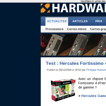
HardWare.fr utilise des 
ACTUALITES
ARTICLES
PRIX
Processeurs
Cartes mères
Cartes gra
Test : Hercules Fortissimo 
Publié le 09/12/2004 à 18:52 par
Philippe Ramel
Avec un chipset 
Fortissimo 4 d’Her
de gamme ?
>
Hercules Game