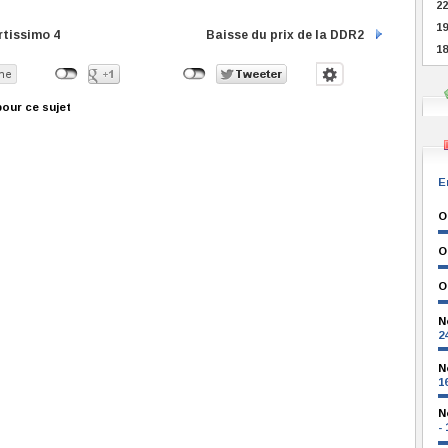
22
19
tissimo 4
Baisse du prix de la DDR2
18
our ce sujet
E
O
O
O
N
2
N
1
N
-