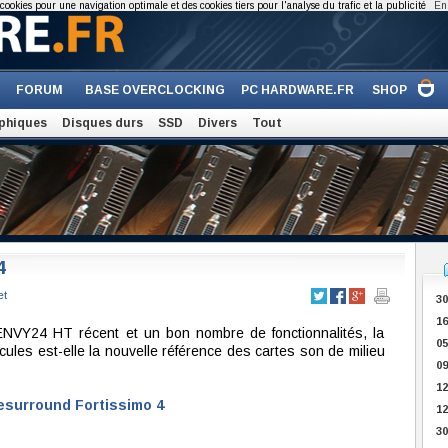
cookies pour une navigation optimale et des cookies tiers pour l'analyse du trafic et la publicité
En 
FORUM
BASE OVERCLOCKING
PC HARDWARE.FR
SHOP
phiques
Disques durs
SSD
Divers
Tout
4
et
30
16
ENVY24 HT récent et un bon nombre de fonctionnalités, la
05
cules est-elle la nouvelle référence des cartes son de milieu
09
12
surround Fortissimo 4
12
3