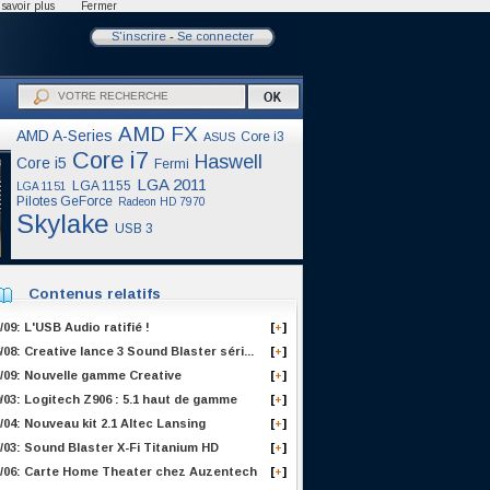
savoir plus
Fermer
S'inscrire
-
Se connecter
AMD FX
AMD A-Series
Core i3
ASUS
Core i7
Haswell
Core i5
Fermi
LGA 2011
LGA 1155
LGA 1151
Pilotes GeForce
Radeon HD 7970
Skylake
USB 3
Contenus relatifs
/09: L'USB Audio ratifié !
[
]
+
/08: Creative lance 3 Sound Blaster séri...
[
]
+
/09: Nouvelle gamme Creative
[
]
+
/03: Logitech Z906 : 5.1 haut de gamme
[
]
+
/04: Nouveau kit 2.1 Altec Lansing
[
]
+
/03: Sound Blaster X-Fi Titanium HD
[
]
+
0/06: Carte Home Theater chez Auzentech
[
]
+