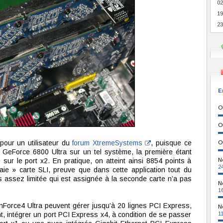
02
19
23
E
O
O
pour un utilisateur du
forum XtremeSystems
, puisque ce
O
x GeForce 6800 Ultra sur un tel système, la première étant
sur le port x2. En pratique, on atteint ainsi 8854 points à
N
2
ie » carte SLI, preuve que dans cette application tout du
assez limitée qui est assignée à la seconde carte n’a pas
N
1
nForce4 Ultra peuvent gérer jusqu’à 20 lignes PCI Express,
N
t, intégrer un port PCI Express x4, à condition de se passer
1