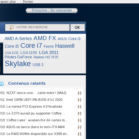
savoir plus
Fermer
S'inscrire
-
Se connecter
AMD FX
AMD A-Series
Core i3
ASUS
Core i7
Haswell
Core i5
Fermi
LGA 2011
LGA 1155
LGA 1151
Pilotes GeForce
Radeon HD 7970
Skylake
USB 3
Contenus relatifs
/01: NZXT lance une… carte mère ! (MAJ)
[
]
+
/11: Intel 100% UEFI 0% BIOS d'ici 2020
[
]
+
/10: La norme PCI Express 4.0 finalisée
[
]
+
/10: Le Z270 aurait pu supporter Coffee ...
[
]
+
/10: Coffee Lake : avalanche de cartes m...
[
]
+
/10: ASUS se lance dans le mini-ITX AM4
[
]
+
/10: Le RAID NVMe disponible sur X399 en...
[
]
+