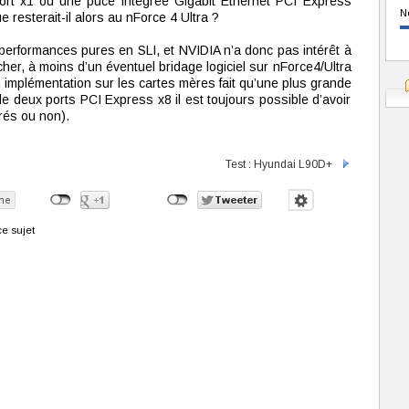
ort x1 ou une puce intégrée Gigabit Ethernet PCI Express
N
 resterait-il alors au nForce 4 Ultra ?
performances pures en SLI, et NVIDIA n’a donc pas intérêt à
er, à moins d’un éventuel bridage logiciel sur nForce4/Ultra
n implémentation sur les cartes mères fait qu’une plus grande
 de deux ports PCI Express x8 il est toujours possible d’avoir
rés ou non).
Test : Hyundai L90D+
e sujet