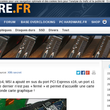
cookies pour une navigation optimale et des cookies tiers pour l'analyse du trafic et la publicité
En 
FORUM
BASE OVERCLOCKING
PC HARDWARE.FR
SHOP
phiques
Disques durs
SSD
Divers
Tout
ource:
X86-secret
15
20
4, MSI a ajouté en sus du port PCI Express x16, un port x1
26
ce dernier n’est pas « fermé » et permet d’accueillir une carte
18
conde carte graphique !
09
04
04