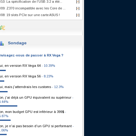
/10: La spécification de l'USB 3.2 a été...
[
]
+
/09: Z370 incompatible avec les Core de ...
[
]
+
/08: 19 slots PCIe sur une carte ASUS !
[
]
+
Sondage
nvisagez-vous de passer à RX Vega ?
ui, en version RX Vega 64
- 10.39%
ui, en version RX Vega 56
- 8.23%
ui, mais j'attendrais les customs
- 12.3%
on, j'ai déjà un GPU équivalent ou supérieur
-
4.44%
on, mon budget GPU est inférieur à 399$
-
6.87%
on, je n'ai pas besoin d'un GPU si performant
-
1.06%