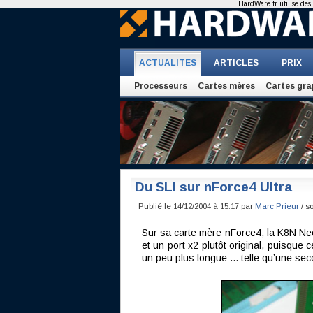
HardWare.fr utilise des 
ACTUALITES
ARTICLES
PRIX
Processeurs
Cartes mères
Cartes gra
Du SLI sur nForce4 Ultra
Publié le 14/12/2004 à 15:17 par
Marc Prieur
/ s
Sur sa carte mère nForce4, la K8N Neo
et un port x2 plutôt original, puisque 
un peu plus longue ... telle qu’une se