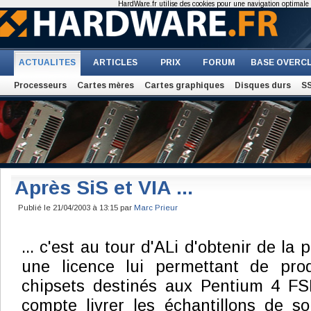
HardWare.fr utilise des cookies pour une navigation optimale et
ACTUALITES
ARTICLES
PRIX
FORUM
BASE OVERC
Processeurs
Cartes mères
Cartes graphiques
Disques durs
S
Après SiS et VIA ...
Publié le 21/04/2003 à 13:15 par
Marc Prieur
... c'est au tour d'ALi d'obtenir de la p
une licence lui permettant de pro
chipsets destinés aux Pentium 4 FS
compte livrer les échantillons de s