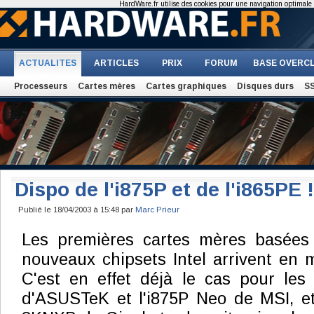
HardWare.fr utilise des cookies pour une navigation optimale et
ACTUALITES
ARTICLES
PRIX
FORUM
BASE OVERC
Processeurs
Cartes mères
Cartes graphiques
Disques durs
S
Dispo de l'i875P et de l'i865PE !
Publié le 18/04/2003 à 15:48 par
Marc Prieur
Les premières cartes mères basées 
nouveaux chipsets Intel arrivent en 
C'est en effet déjà le cas pour le
d'ASUSTeK et l'i875P Neo de MSI, e