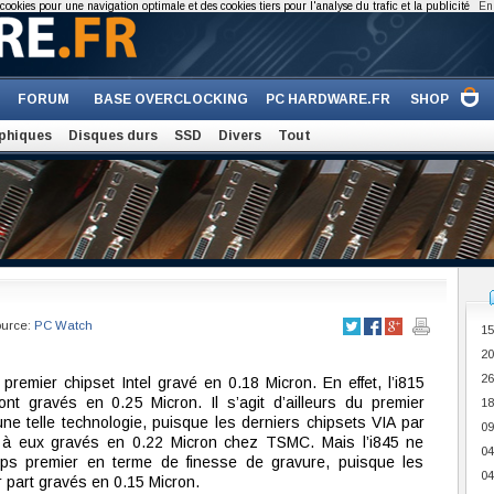
cookies pour une navigation optimale et des cookies tiers pour l'analyse du trafic et la publicité
En 
FORUM
BASE OVERCLOCKING
PC HARDWARE.FR
SHOP
phiques
Disques durs
SSD
Divers
Tout
ource:
PC Watch
15
20
26
e premier chipset Intel gravé en 0.18 Micron. En effet, l’i815
nt gravés en 0.25 Micron. Il s’agit d’ailleurs du premier
18
une telle technologie, puisque les derniers chipsets VIA par
09
 à eux gravés en 0.22 Micron chez TSMC. Mais l’i845 ne
04
ps premier en terme de finesse de gravure, puisque les
04
 part gravés en 0.15 Micron.