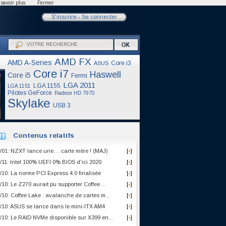
savoir plus
Fermer
S'inscrire
-
Se connecter
AMD FX
AMD A-Series
Core i3
ASUS
Core i7
Haswell
Core i5
Fermi
LGA 2011
LGA 1155
LGA 1151
Pilotes GeForce
Radeon HD 7970
Skylake
USB 3
Contenus relatifs
/01: NZXT lance une… carte mère ! (MAJ)
[
]
+
/11: Intel 100% UEFI 0% BIOS d'ici 2020
[
]
+
/10: La norme PCI Express 4.0 finalisée
[
]
+
/10: Le Z270 aurait pu supporter Coffee ...
[
]
+
/10: Coffee Lake : avalanche de cartes m...
[
]
+
/10: ASUS se lance dans le mini-ITX AM4
[
]
+
/10: Le RAID NVMe disponible sur X399 en...
[
]
+