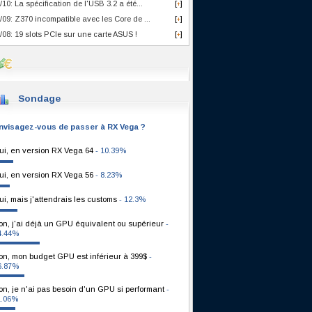
/10: La spécification de l'USB 3.2 a été...
[
]
+
/09: Z370 incompatible avec les Core de ...
[
]
+
/08: 19 slots PCIe sur une carte ASUS !
[
]
+
Sondage
nvisagez-vous de passer à RX Vega ?
ui, en version RX Vega 64
- 10.39%
ui, en version RX Vega 56
- 8.23%
ui, mais j'attendrais les customs
- 12.3%
on, j'ai déjà un GPU équivalent ou supérieur
-
4.44%
on, mon budget GPU est inférieur à 399$
-
6.87%
on, je n'ai pas besoin d'un GPU si performant
-
1.06%