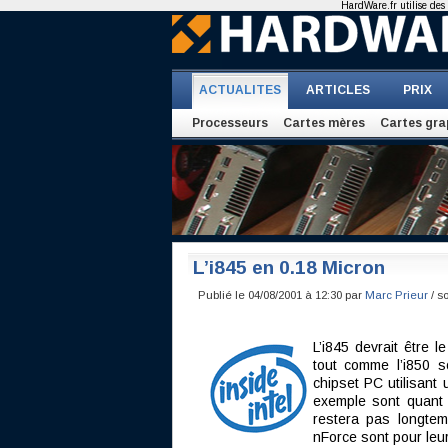
HardWare.fr utilise des 
ACTUALITES
ARTICLES
PRIX
Processeurs
Cartes mères
Cartes gra
L’i845 en 0.18 Micron
Publié le 04/08/2001 à 12:30 par
Marc Prieur
/ s
L’i845 devrait être l
tout comme l’i850 so
chipset PC utilisant 
exemple sont quant
restera pas longtem
nForce sont pour leur