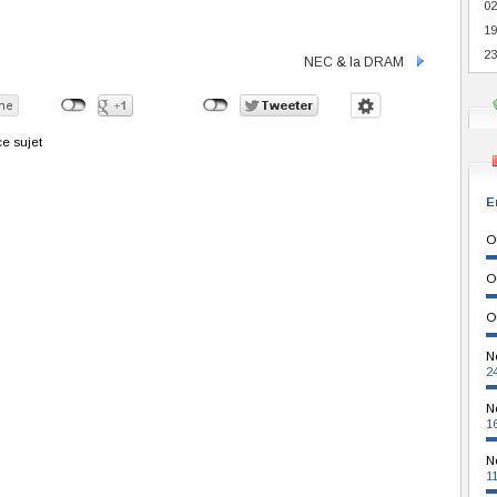
02
19
23
NEC & la DRAM
e sujet
E
O
O
O
N
2
N
1
N
1