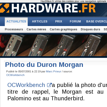
HardWare.fr utilise des cookies pour une navigation optimale et
ACTUALITES
ARTICLES
PRIX
FORUM
BASE OVERC
Processeurs
Cartes mères
Cartes graphiques
Disques durs
S
Photo du Duron Morgan
Publié le 05/07/2001 à 22:19 par
Marc Prieur
/ source:
OCWorkbench
OCWorkbench
a publié la photo d'u
titre de rappel, le Morgan est au 
Palomino est au Thunderbird.