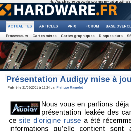
HardWare.fr utilise des cookies pour une navigation optimale et
ACTUALITES
ARTICLES
PRIX
FORUM
BASE OVERC
Processeurs
Cartes mères
Cartes graphiques
Disques durs
S
Présentation Audigy mise à jou
Publié le 21/06/2001 à 12:24 par
Philippe Ramelet
Nous vous en parlions déja
présentation leakée des ca
ce
site d'origine russe
a été récemmen
informations qu’elle contient sont