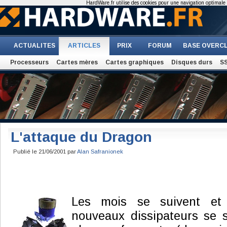
HardWare.fr utilise des cookies pour une navigation optimale et
ACTUALITES
ARTICLES
PRIX
FORUM
BASE OVERC
Processeurs
Cartes mères
Cartes graphiques
Disques durs
S
L'attaque du Dragon
Publié le 21/06/2001 par
Alan Safranionek
Les mois se suivent et
nouveaux dissipateurs se 