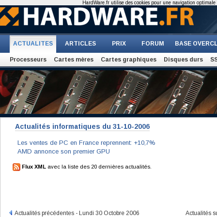
HardWare.fr utilise des cookies pour une navigation optimale et
ACTUALITES
ARTICLES
PRIX
FORUM
BASE OVERC
Processeurs
Cartes mères
Cartes graphiques
Disques durs
S
Actualités informatiques du 31-10-2006
Les ventes de PC en France reprennent: +10,7%
AMD annonce son premier GPU
Flux XML
avec la liste des 20 dernières actualités.
Actualités précédentes - Lundi 30 Octobre 2006
Actualités 