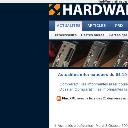
HardWare.fr utilise des 
ACTUALITES
ARTICLES
PRIX
Processeurs
Cartes mères
Cartes gra
Actualités informatiques du 04-10
Comparatif : les imprimantes laser coule
Dossier: Comparatif : les imprimantes la
Flux XML
avec la liste des 20 dernières act
Actualités précédentes - Mardi 3 Octobre 200