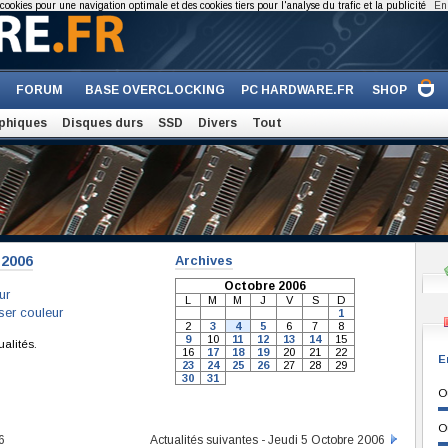
cookies pour une navigation optimale et des cookies tiers pour l'analyse du trafic et la publicité
En 
FORUM
BASE OVERCLOCKING
PC HARDWARE.FR
SHOP
phiques
Disques durs
SSD
Divers
Tout
-2006
Archives
Octobre 2006
ur
L
M
M
J
V
S
D
ser couleur
1
2
3
4
5
6
7
8
9
10
11
12
13
14
15
ualités.
16
17
18
19
20
21
22
E
23
24
25
26
27
28
29
30
31
O
O
6
Actualités suivantes - Jeudi 5 Octobre 2006