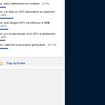
ui, mais j'attendrais les customs
- 12.3%
on, j'ai déjà un GPU équivalent ou supérieur
-
4.44%
on, mon budget GPU est inférieur à 399$
-
6.87%
on, je n'ai pas besoin d'un GPU si performant
-
1.06%
on, j'attends la prochaine génération
- 16.71%
Top articles