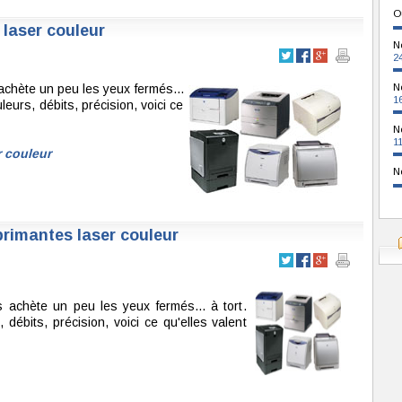
O
 laser couleur
N
2
achète un peu les yeux fermés...
N
1
eurs, débits, précision, voici ce
N
1
r couleur
N
primantes laser couleur
s achète un peu les yeux fermés... à tort.
débits, précision, voici ce qu'elles valent