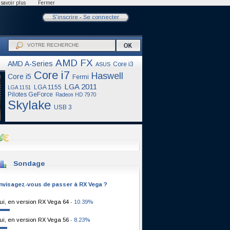
savoir plus
Fermer
S'inscrire
-
Se connecter
AMD FX
AMD A-Series
Core i3
ASUS
Core i7
Haswell
Core i5
Fermi
LGA 2011
LGA 1155
LGA 1151
Pilotes GeForce
Radeon HD 7970
Skylake
USB 3
Sondage
nvisagez-vous de passer à RX Vega ?
ui, en version RX Vega 64
- 10.39%
ui, en version RX Vega 56
- 8.23%