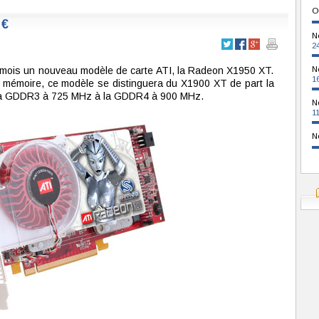
O
 €
N
2
du mois un nouveau modèle de carte ATI, la Radeon X1950 XT.
N
1
e mémoire, ce modèle se distinguera du X1900 XT de part la
 la GDDR3 à 725 MHz à la GDDR4 à 900 MHz.
N
1
N