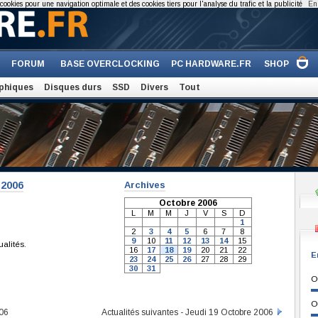
cookies pour une navigation optimale et des cookies tiers pour l'analyse du trafic et la publicité
En 
FORUM
BASE OVERCLOCKING
PC HARDWARE.FR
SHOP
phiques
Disques durs
SSD
Divers
Tout
-2006
Archives
Octobre 2006
L
M
M
J
V
S
D
1
2
3
4
5
6
7
8
9
10
11
12
13
14
15
ualités.
16
17
18
19
20
21
22
E
23
24
25
26
27
28
29
30
31
O
O
006
Actualités suivantes - Jeudi 19 Octobre 2006