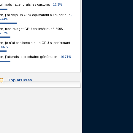
ui, mais j'attendrais les customs
- 12.3%
on, j'ai déjà un GPU équivalent ou supérieur
-
4.44%
on, mon budget GPU est inférieur à 399$
-
6.87%
on, je n'ai pas besoin d'un GPU si performant
-
1.06%
on, j'attends la prochaine génération
- 16.71%
Top articles