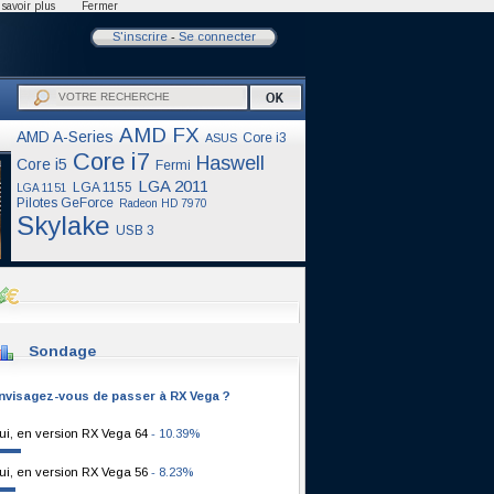
savoir plus
Fermer
S'inscrire
-
Se connecter
AMD FX
AMD A-Series
Core i3
ASUS
Core i7
Haswell
Core i5
Fermi
LGA 2011
LGA 1155
LGA 1151
Pilotes GeForce
Radeon HD 7970
Skylake
USB 3
Sondage
nvisagez-vous de passer à RX Vega ?
ui, en version RX Vega 64
- 10.39%
ui, en version RX Vega 56
- 8.23%