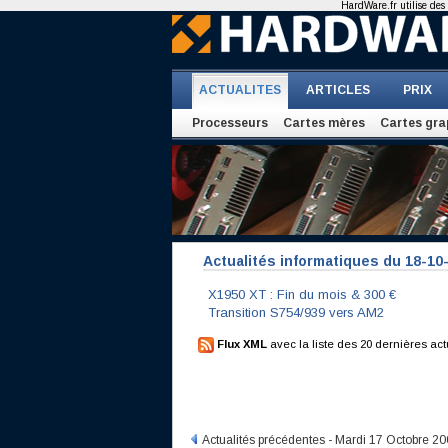
HardWare.fr utilise des 
ACTUALITES
ARTICLES
PRIX
Processeurs
Cartes mères
Cartes gra
Actualités informatiques du 18-10
X1950 XT : Fin du mois & 300 €
Transition S754/939 vers AM2
Flux XML
avec la liste des 20 dernières act
Actualités précédentes - Mardi 17 Octobre 2