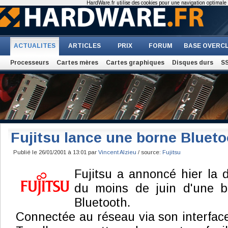
HardWare.fr utilise des cookies pour une navigation optimale et
ACTUALITES
ARTICLES
PRIX
FORUM
BASE OVERC
Processeurs
Cartes mères
Cartes graphiques
Disques durs
S
Fujitsu lance une borne Bluet
Publié le 26/01/2001 à 13:01 par
Vincent Alzieu
/ source:
Fujitsu
Fujitsu a annoncé hier la di
du moins de juin d'une b
Bluetooth.
Connectée au réseau via son interfa