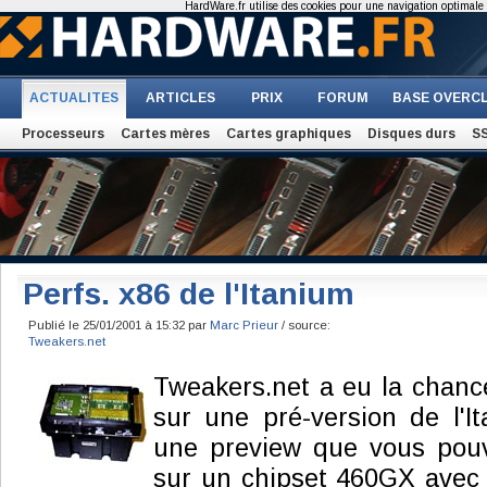
HardWare.fr utilise des cookies pour une navigation optimale et
ACTUALITES
ARTICLES
PRIX
FORUM
BASE OVERC
Processeurs
Cartes mères
Cartes graphiques
Disques durs
S
Perfs. x86 de l'Itanium
Publié le 25/01/2001 à 15:32 par
Marc Prieur
/ source:
Tweakers.net
Tweakers.net a eu la chanc
sur une pré-version de l'It
une preview que vous pou
sur un chipset 460GX ave