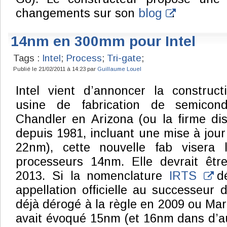
changements sur son
blog
.
14nm en 300mm pour Intel
Tags :
Intel
;
Process
;
Tri-gate
;
Publié le 21/02/2011 à 14:23 par
Guillaume Louel
Intel vient d’annoncer la construct
usine de fabrication de semicon
Chandler en Arizona (ou la firme di
depuis 1981, incluant une mise à jou
22nm), cette nouvelle fab visera 
processeurs 14nm. Elle devrait être
2013. Si la nomenclature
IRTS
dé
appellation officielle au successeur 
déjà dérogé à la règle en 2009 ou Mark
avait évoqué 15nm (et 16nm dans d’a