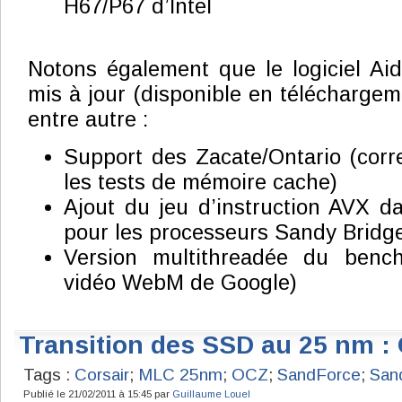
H67/P67 d’Intel
Notons également que le logiciel Aid
mis à jour (disponible en télécharge
entre autre :
Support des Zacate/Ontario (corr
les tests de mémoire cache)
Ajout du jeu d’instruction AVX 
pour les processeurs Sandy Bridg
Version multithreadée du benc
vidéo WebM de Google)
Transition des SSD au 25 nm : 
Tags :
Corsair
;
MLC 25nm
;
OCZ
;
SandForce
;
San
Publié le 21/02/2011 à 15:45 par
Guillaume Louel