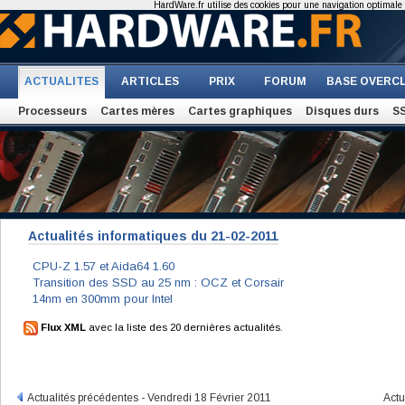
HardWare.fr utilise des cookies pour une navigation optimale et
ACTUALITES
ARTICLES
PRIX
FORUM
BASE OVERC
Processeurs
Cartes mères
Cartes graphiques
Disques durs
S
Actualités informatiques du 21-02-2011
CPU-Z 1.57 et Aida64 1.60
Transition des SSD au 25 nm : OCZ et Corsair
14nm en 300mm pour Intel
Flux XML
avec la liste des 20 dernières actualités.
Actualités précédentes - Vendredi 18 Février 2011
Actu